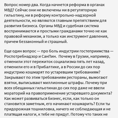
Вопрос номер два. Когда начнется реформа в органах
МВД? Сейчас они не включены ни в регуляторную
гильотину, ни в реформу контрольно-надзорной
деятельности, но являются главным препятствием для
развития бизнеса. Органы МВД и судебная система
воспринимаются и простыми гражданами точно не как
правовой механизм, а только как инструмент давления,
причем беззаконный и страшный.
Еще один вопрос — про боль индустрии гостеприимства —
Роспотребнадзор и СанПин. Почему в Грузии, например,
отменили этот пережиток социализма пять лет назад,
отменили его и в Прибалтике, а в России до сих пор
индустрию кошмарят по устаревшим требованиям?
Закрывают по этим требованиям рестораны, вымогают
взятки, выписывают миллионные штрафы. Почему при
всех обещанных гильотинах до сих пор даже не ввели
мораторий на правоприменение устаревшего документа?
Как может развиваться бизнес, если, как только он
становится заметным, его начинают кошмарить? Если ты
придорожная тошниловка, ничего не соблюдающая и не
платящая налоги, к тебе не придут. Потому что таких не