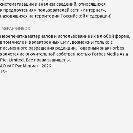
систематизации и анализа сведений, относящихся
к предпочтениям пользователей сети «Интернет»,
находящихся на территории Российской Федерации)
СМИ2
SPARROW
INFOX
Перепечатка материалов и использование их в любой форме,
в том числе и в электронных СМИ, возможны только с
письменного разрешения редакции. Товарный знак Forbes
является исключительной собственностью Forbes Media Asia
Pte. Limited. Все права защищены.
AO «АС Рус Медиа»
·
2026
16+