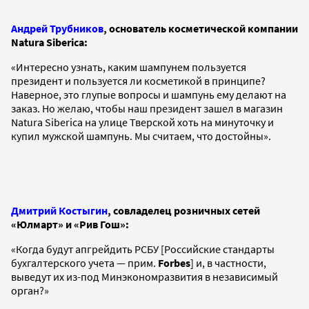
Андрей Трубников
, основатель косметической компании
Natura Siberica:
«Интересно узнать, каким шампунем пользуется
президент и пользуется ли косметикой в принципе?
Наверное, это глупые вопросы и шампунь ему делают на
заказ. Но желаю, чтобы наш президент зашел в магазин
Natura Siberica на улице Тверской хоть на минуточку и
купил мужской шампунь. Мы считаем, что достойны».
Дмитрий Костыгин
, совладелец розничных сетей
«Юлмарт» и «Рив Гош»:
«Когда будут апгрейдить РСБУ [Российские стандарты
бухгалтерского учета — прим.
Forbes
] и, в частности,
выведут их из-под Минэкономразвития в независимый
орган?»