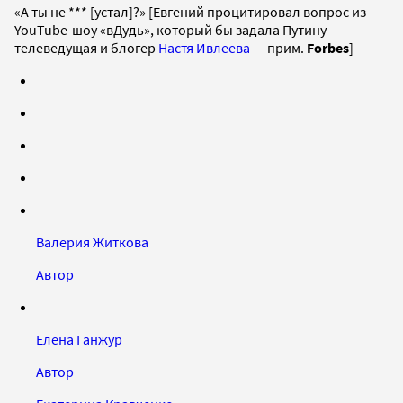
«А ты не *** [устал]?» [Евгений процитировал вопрос из
YouTube-шоу «вДудь», который бы задала Путину
телеведущая и блогер
Настя Ивлеева
— прим.
Forbes
]
Валерия Житкова
Автор
Елена Ганжур
Автор