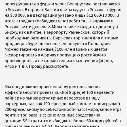
перегружаются в фуры и через Белоруссию поставляются
в Россию. В странах Балтии цветы «едут» в Россию в фурах
на $30 000, а в декларации указано лишь $12 000-13 000. В
итоге страдает госбюджет и потребитель. Напрямую в
Россию везти дешевле. Можно также создать цветочную
биржу, как в Китае, в аэропорту Раменское, который
необходимо развивать. Биржевая торговля для оптовых
продавцов будет дешевле, чем покупка в Голландии.
Можно также на каждые $100 млн ввозимых цветов
экспортировать в Африку продукцию российского
производства, и не только сельхозназначения (зерно,
мясо и т.д.). Прошу рассмотреть!
Мы предложили правительству для повышения
эффективности проекта Sukhoi Superjet 100 перевести
лайнер из рынка регулярных перевозок в нишу
чартерных, так как 100-кресельный самолет проигрывает
200-кресельному по себестоимости пассажира/километра
почти в три раза, а сэкономленные средства (на
дотации SSJ тратится из бюджета более 60 млрд рублей в
год) направить на МС 21. Ведомства затягивают