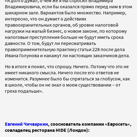
«Я долго думал, о чем же я бы спросил Владимира
Владимировича, если бы оказался прямо перед ним в этом
шикарном зале. Вариантов было множество. Например,
интересно, что он думает о действиях
правоохранительных органов, об уровне налоговой
нагрузки на малый бизнес, о новом законе, по которому
налоговые преступления больше не будут иметь срока
давности. О том, будут ли пересматривать
правоприменительную практику статьи 228 после дела
Ивана Голунова и накажут ли настоящих заказчиков дела.
Но в итоге я понял, что спрошу. Ничего. Потому что это не
имеет никакого смысла. Ничего после его ответов не
изменится. Разумнее было бы спрятаться за глобусом, как
в школе, чтобы он не знал о моем существовании – от
греха подальше».
Евгений Чичваркин
, сооснователь компании «Евросеть»,
совладелец ресторана HIDE (Лондон):