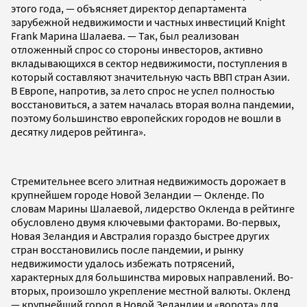
этого года, — объясняет директор департамента
зарубежной недвижимости и частных инвестиций Knight
Frank Марина Шалаева. — Так, был реализован
отложенный спрос со стороны инвесторов, активно
вкладывающихся в сектор недвижимости, поступления в
который составляют значительную часть ВВП стран Азии.
В Европе, напротив, за лето спрос не успел полностью
восстановиться, а затем началась вторая волна пандемии,
поэтому большинство европейских городов не вошли в
десятку лидеров рейтинга».
Стремительнее всего элитная недвижимость дорожает в
крупнейшем городе Новой Зеландии — Окленде. По
словам Марины Шалаевой, лидерство Окленда в рейтинге
обусловлено двумя ключевыми факторами. Во-первых,
Новая Зеландия и Австралия гораздо быстрее других
стран восстановились после пандемии, и рынку
недвижимости удалось избежать потрясений,
характерных для большинства мировых направлений. Во-
вторых, произошло укрепление местной валюты. Окленд
— крупнейший город в Новой Зеландии и «ворота» для