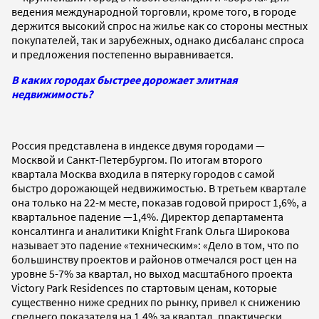
ведения международной торговли, кроме того, в городе
держится высокий спрос на жилье как со стороны местных
покупателей, так и зарубежных, однако дисбаланс спроса
и предложения постепенно выравнивается.
В каких городах быстрее дорожает элитная
недвижимость?
Россия представлена в индексе двумя городами —
Москвой и Санкт-Петербургом. По итогам второго
квартала Москва входила в пятерку городов с самой
быстро дорожающей недвижимостью. В третьем квартале
она только на 22-м месте, показав годовой прирост 1,6%, а
квартальное падение —1,4%. Директор департамента
консалтинга и аналитики Knight Frank Ольга Широкова
называет это падение «техническим»: «Дело в том, что по
большинству проектов и районов отмечался рост цен на
уровне 5-7% за квартал, но выход масштабного проекта
Victory Park Residences по стартовым ценам, которые
существенно ниже средних по рынку, привел к снижению
среднего показателя на 1,4% за квартал, практически