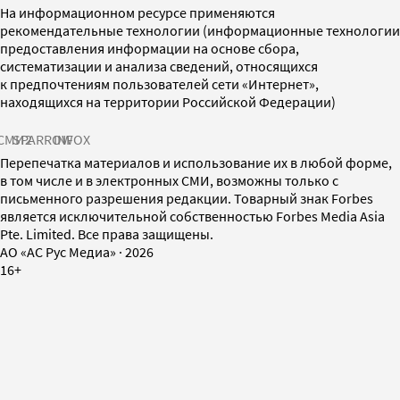
На информационном ресурсе применяются
рекомендательные технологии (информационные технологии
предоставления информации на основе сбора,
систематизации и анализа сведений, относящихся
к предпочтениям пользователей сети «Интернет»,
находящихся на территории Российской Федерации)
СМИ2
SPARROW
INFOX
Перепечатка материалов и использование их в любой форме,
в том числе и в электронных СМИ, возможны только с
письменного разрешения редакции. Товарный знак Forbes
является исключительной собственностью Forbes Media Asia
Pte. Limited. Все права защищены.
AO «АС Рус Медиа»
·
2026
16+