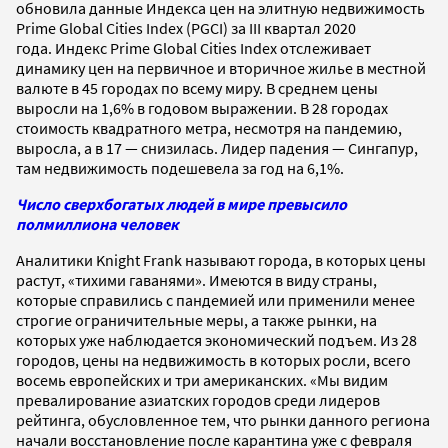
обновила данные Индекса цен на элитную недвижимость
Prime Global Cities Index (PGCI) за III квартал 2020
года. Индекс Prime Global Cities Index отслеживает
динамику цен на первичное и вторичное жилье в местной
валюте в 45 городах по всему миру. В среднем цены
выросли на 1,6% в годовом выражении. В 28 городах
стоимость квадратного метра, несмотря на пандемию,
выросла, а в 17 — снизилась. Лидер падения — Сингапур,
там недвижимость подешевела за год на 6,1%.
Число сверхбогатых людей в мире превысило
полмиллиона человек
Аналитики Knight Frank называют города, в которых цены
растут, «тихими гаванями». Имеются в виду страны,
которые справились с пандемией или применили менее
строгие ограничительные меры, а также рынки, на
которых уже наблюдается экономический подъем. Из 28
городов, цены на недвижимость в которых росли, всего
восемь европейских и три американских. «Мы видим
превалирование азиатских городов среди лидеров
рейтинга, обусловленное тем, что рынки данного региона
начали восстановление после карантина уже с февраля