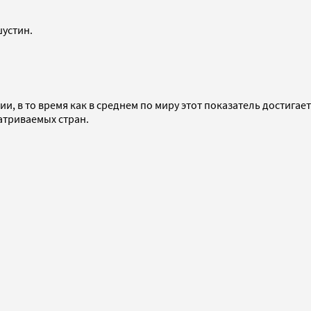
шустин.
, в то время как в среднем по миру этот показатель достигает
матриваемых стран.