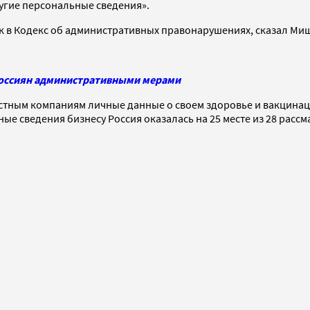
угие персональные сведения».
к в Кодекс об административных правонарушениях, сказал Ми
оссиян административными мерами
стным компаниям личные данные о своем здоровье и вакцинации
ые сведения бизнесу Россия оказалась на 25 месте из 28 расс