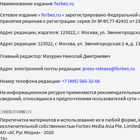
Наименование издания:
forbes.ru
Cетевое издание «
forbes.ru
» зарегистрировано Федеральной 
принятия решения о регистрации: серия Эл № ФС77-82431 от 23 
Адрес редакции, издателя: 123022, г. Москва, ул. Звенигородская 2-
Адрес редакции: 123022, г. Москва, ул. Звенигородская 2-я, д. 13, с
Главный редактор: Мазурин Николай Дмитриевич
Адрес электронной почты редакции:
press-release@forbes.ru
Номер телефона редакции:
+7 (495) 565-32-06
На информационном ресурсе применяются рекомендательные 
сведений, относящихся к предпочтениям пользователей сети 
СМИ2
SPARROW
INFOX
Перепечатка материалов и использование их в любой форме, в
исключительной собственностью Forbes Media Asia Pte. Limite
AO «АС Рус Медиа»
·
2026
16+