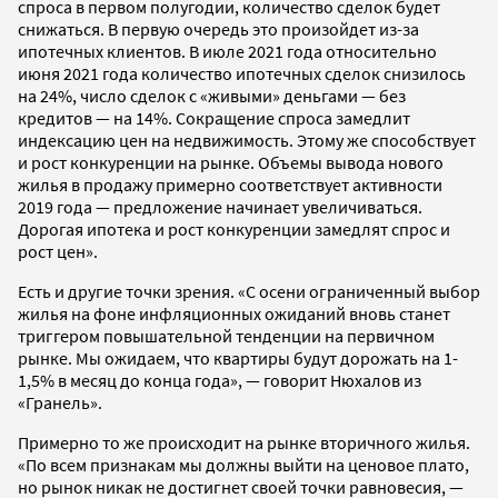
спроса в первом полугодии, количество сделок будет
снижаться. В первую очередь это произойдет из-за
ипотечных клиентов. В июле 2021 года относительно
июня 2021 года количество ипотечных сделок снизилось
на 24%, число сделок с «живыми» деньгами — без
кредитов — на 14%. Сокращение спроса замедлит
индексацию цен на недвижимость. Этому же способствует
и рост конкуренции на рынке. Объемы вывода нового
жилья в продажу примерно соответствует активности
2019 года — предложение начинает увеличиваться.
Дорогая ипотека и рост конкуренции замедлят спрос и
рост цен».
Есть и другие точки зрения. «С осени ограниченный выбор
жилья на фоне инфляционных ожиданий вновь станет
триггером повышательной тенденции на первичном
рынке. Мы ожидаем, что квартиры будут дорожать на 1-
1,5% в месяц до конца года», — говорит Нюхалов из
«Гранель».
Примерно то же происходит на рынке вторичного жилья.
«По всем признакам мы должны выйти на ценовое плато,
но рынок никак не достигнет своей точки равновесия, —