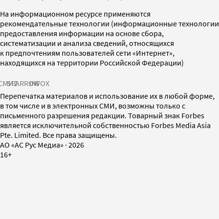
На информационном ресурсе применяются
рекомендательные технологии (информационные технологии
предоставления информации на основе сбора,
систематизации и анализа сведений, относящихся
к предпочтениям пользователей сети «Интернет»,
находящихся на территории Российской Федерации)
СМИ2
SPARROW
INFOX
Перепечатка материалов и использование их в любой форме,
в том числе и в электронных СМИ, возможны только с
письменного разрешения редакции. Товарный знак Forbes
является исключительной собственностью Forbes Media Asia
Pte. Limited. Все права защищены.
AO «АС Рус Медиа»
·
2026
16+