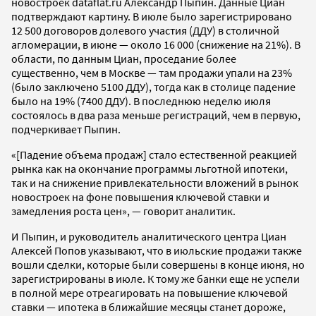
новостроек dataflat.ru Александр Пыпин. Данные Циан
подтверждают картину. В июле было зарегистрировано
12 500 договоров долевого участия (ДДУ) в столичной
агломерации, в июне — около 16 000 (снижение на 21%). В
области, по данным Циан, проседание более
существенно, чем в Москве — там продажи упали на 23%
(было заключено 5100 ДДУ), тогда как в столице падение
было на 19% (7400 ДДУ). В последнюю неделю июля
состоялось в два раза меньше регистраций, чем в первую,
подчеркивает Пыпин.
«[Падение объема продаж] стало естественной реакцией
рынка как на окончание программы льготной ипотеки,
так и на снижение привлекательности вложений в рынок
новостроек на фоне повышения ключевой ставки и
замедления роста цен», — говорит аналитик.
И Пыпин, и руководитель аналитического центра Циан
Алексей Попов указывают, что в июльские продажи также
вошли сделки, которые были совершены в конце июня, но
зарегистрированы в июле. К тому же банки еще не успели
в полной мере отреагировать на повышение ключевой
ставки — ипотека в ближайшие месяцы станет дороже,