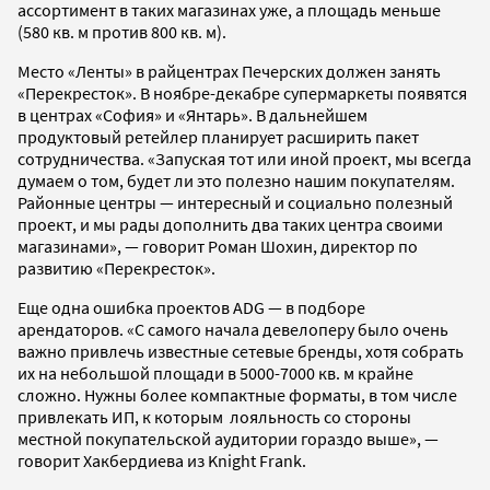
ассортимент в таких магазинах уже, а площадь меньше
(580 кв. м против 800 кв. м).
Место «Ленты» в райцентрах Печерских должен занять
«Перекресток». В ноябре-декабре супермаркеты появятся
в центрах «София» и «Янтарь». В дальнейшем
продуктовый ретейлер планирует расширить пакет
сотрудничества. «Запуская тот или иной проект, мы всегда
думаем о том, будет ли это полезно нашим покупателям.
Районные центры — интересный и социально полезный
проект, и мы рады дополнить два таких центра своими
магазинами», — говорит Роман Шохин, директор по
развитию «Перекресток».
Еще одна ошибка проектов ADG — в подборе
арендаторов. «С самого начала девелоперу было очень
важно привлечь известные сетевые бренды, хотя собрать
их на небольшой площади в 5000-7000 кв. м крайне
сложно. Нужны более компактные форматы, в том числе
привлекать ИП, к которым лояльность со стороны
местной покупательской аудитории гораздо выше», —
говорит Хакбердиева из Knight Frank.