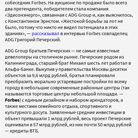
собеседник Forbes. На аукционе по продаже было всего
два претендента, победителем стала компания
«Эдисонэнерго», связанная с ADG Group и, как выяснилось,
с Константином Эрнстом. «Жестокой борьбы за лот не
было, потому что никто не видел потенциала в этих
зданиях», —
рассказывал
в интервью Forbes совладелец
ADG Григорий Печерский.
ADG Group братьев Печерских — не самые известные
девелоперы на столичном рынке. Печерские родом из
Калининграда, старший брат Михаил шесть лет работал в
Альфа-банке. Выкупив у правительства Москвы десятки
объектов за 9,6 млрд рублей, братья планировали
преобразить морально устаревшие постройки по всему
городу в небольшие современные районные центры (так
называются торговые центры небольшой площади. —
Forbes
) с единым дизайном и набором арендаторов, а
также местами семейного отдыха, спортивного и
культурного досуга. Заявленные средние инвестиции в
объект превышали 1 млрд рублей, весь проект Печерские
оценивали в 57 млрд рублей, из них почти 50 млрд рублей
— кредиты ВТБ.