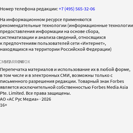
Номер телефона редакции:
+7 (495) 565-32-06
На информационном ресурсе применяются
рекомендательные технологии (информационные технологии
предоставления информации на основе сбора,
систематизации и анализа сведений, относящихся
к предпочтениям пользователей сети «Интернет»,
находящихся на территории Российской Федерации)
СМИ2
SPARROW
INFOX
Перепечатка материалов и использование их в любой форме,
в том числе и в электронных СМИ, возможны только с
письменного разрешения редакции. Товарный знак Forbes
является исключительной собственностью Forbes Media Asia
Pte. Limited. Все права защищены.
AO «АС Рус Медиа»
·
2026
16+