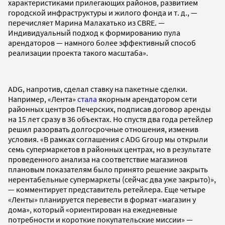
характеристиками прилегающих районов, развитием
городской инфраструктуры и жилого фонда и т. д., —
перечисляет Марина Малахатько из CBRE. —
Индивидуальный подход к формированию пула
арендаторов — намного более эффективный способ
реализации проекта такого масштаба».
ADG, напротив, сделал ставку на пакетные сделки.
Например, «Лента»
стала
якорным арендатором сети
районных центров Печерских, подписав договор аренды
на 15 лет сразу в 36 объектах. Но спустя два года ретейлер
решил разорвать долгосрочные отношения, изменив
условия. «В рамках соглашения с ADG Group мы открыли
семь супермаркетов в районных центрах, но в результате
проведенного анализа на соответствие магазинов
плановым показателям было принято решение закрыть
нерентабельные супермаркеты (сейчас два уже закрыто)»,
— комментирует представитель ретейлера. Еще четыре
«Ленты» планируется перевести в формат «магазин у
дома», который «ориентирован на ежедневные
потребности и короткие покупательские миссии» —