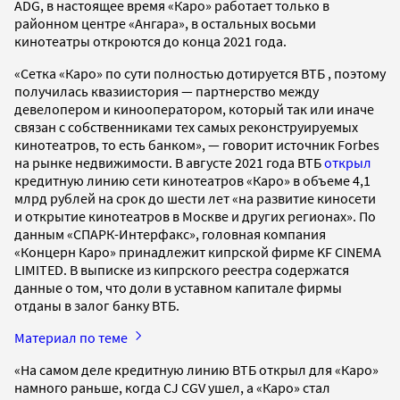
ADG, в настоящее время «Каро» работает только в
районном центре «Ангара», в остальных восьми
кинотеатры откроются до конца 2021 года.
«Сетка «Каро» по сути полностью дотируется ВТБ , поэтому
получилась квазиистория — партнерство между
девелопером и кинооператором, который так или иначе
связан с собственниками тех самых реконструируемых
кинотеатров, то есть банком», — говорит источник Forbes
на рынке недвижимости. В августе 2021 года ВТБ
открыл
кредитную линию сети кинотеатров «Каро» в объеме 4,1
млрд рублей на срок до шести лет «на развитие киносети
и открытие кинотеатров в Москве и других регионах». По
данным «СПАРК-Интерфакс», головная компания
«Концерн Каро» принадлежит кипрской фирме KF CINEMA
LIMITED. В выписке из кипрского реестра содержатся
данные о том, что доли в уставном капитале фирмы
отданы в залог банку ВТБ.
Материал по теме
«На самом деле кредитную линию ВТБ открыл для «Каро»
намного раньше, когда CJ CGV ушел, а «Каро» стал