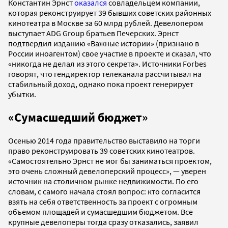
Константин Эрнст
оказался
совладельцем компании,
которая реконструирует 39 бывших советских районных
кинотеатра в Москве за 60 млрд рублей. Девелопером
выступает ADG Group братьев Печерских. Эрнст
подтвердил изданию «Важные истории» (признано в
России иноагентом) свое участие в проекте и сказал, что
«никогда не делал из этого секрета». Источники Forbes
говорят, что гендиректор телеканала рассчитывал на
стабильный доход, однако пока проект генерирует
убытки.
«Сумасшедший бюджет»
Осенью 2014 года правительство выставило на торги
право реконструировать 39 советских кинотеатров.
«Самостоятельно Эрнст не мог бы заниматься проектом,
это очень сложный девелоперский процесс», — уверен
источник на столичном рынке недвижимости. По его
словам, с самого начала стоял вопрос: кто согласится
взять на себя ответственность за проект с огромным
объемом площадей и сумасшедшим бюджетом. Все
крупные девелоперы тогда сразу отказались, заявил