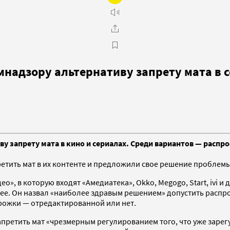
надзору альтернативу запрету мата в 
запрету мата в кино и сериалах. Среди вариантов — распро
тить мат в их контенте и предложили свое решение проблем
», в которую входят «Амедиатека», Okko, Megogo, Start, ivi 
ее. Он назвал «наиболее здравым решением» допустить распро
орожки — отредактированной или нет.
апретить мат «чрезмерным регулированием того, что уже заре