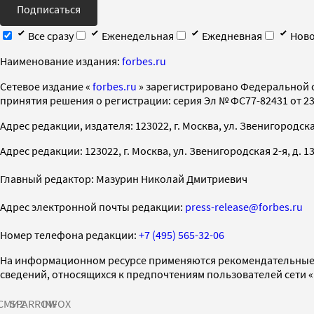
Подписаться
Все сразу
Еженедельная
Ежедневная
Ново
Наименование издания:
forbes.ru
Cетевое издание «
forbes.ru
» зарегистрировано Федеральной 
принятия решения о регистрации: серия Эл № ФС77-82431 от 23 
Адрес редакции, издателя: 123022, г. Москва, ул. Звенигородская 2-
Адрес редакции: 123022, г. Москва, ул. Звенигородская 2-я, д. 13, с
Главный редактор: Мазурин Николай Дмитриевич
Адрес электронной почты редакции:
press-release@forbes.ru
Номер телефона редакции:
+7 (495) 565-32-06
На информационном ресурсе применяются рекомендательные 
сведений, относящихся к предпочтениям пользователей сети 
СМИ2
SPARROW
INFOX