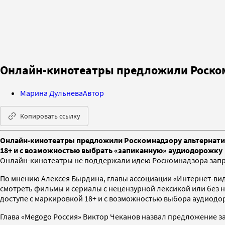
Онлайн-кинотеатры предложили Роском
Марина Дульнева
Автор
Копировать ссылку
Онлайн-кинотеатры предложили Роскомнадзору альтернативу 
18+ и с возможностью выбрать «запиканную» аудиодорожку
Онлайн-кинотеатры не поддержали идею Роскомнадзора запре
По мнению Алексея Бырдина, главы ассоциации «Интернет-видео
смотреть фильмы и сериалы с нецензурной лексикой или без н
доступе с маркировкой 18+ и с возможностью выбора аудиод
Глава «Megogo Россия» Виктор Чеканов назвал предложение з