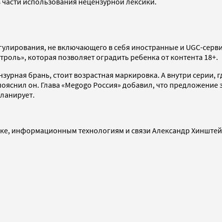
 части использования нецензурной лексики.
гулирования, не включающего в себя иностранные и UGC-серви
роль», которая позволяет оградить ребенка от контента 18+.
нзурная брань, стоит возрастная маркировка. А внутри серии, 
пояснил он. Глава «Megogo Россия» добавил, что предложение з
ланирует.
ике, информационным технологиям и связи Александр Хинште