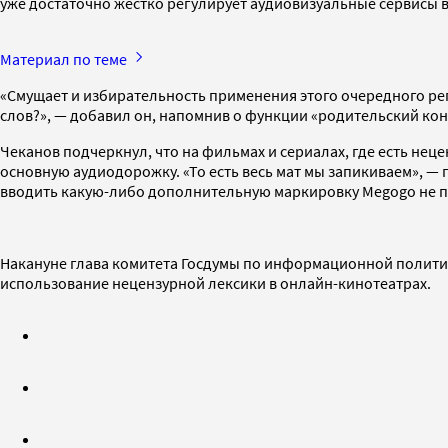
уже достаточно жестко регулирует аудиовизуальные сервисы в
Материал по теме
«Смущает и избирательность применения этого очередного ре
слов?», — добавил он, напомнив о функции «родительский конт
Чеканов подчеркнул, что на фильмах и сериалах, где есть неце
основную аудиодорожку. «То есть весь мат мы запикиваем», — 
вводить какую-либо дополнительную маркировку Megogo не п
Накануне глава комитета Госдумы по информационной полит
использование нецензурной лексики в онлайн-кинотеатрах.