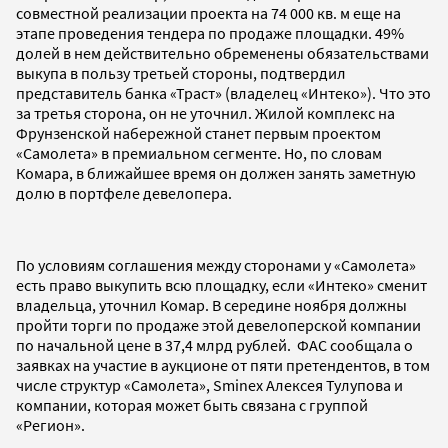
совместной реализации проекта на 74 000 кв. м еще на
этапе проведения тендера по продаже площадки. 49%
долей в нем действительно обременены обязательствами
выкупа в пользу третьей стороны, подтвердил
представитель банка «Траст» (владелец «Интеко»). Что это
за третья сторона, он не уточнил. Жилой комплекс на
Фрунзенской набережной станет первым проектом
«Самолета» в премиальном сегменте. Но, по словам
Комара, в ближайшее время он должен занять заметную
долю в портфеле девелопера.
По условиям соглашения между сторонами у «Самолета»
есть право выкупить всю площадку, если «Интеко» сменит
владельца, уточнил Комар. В середине ноября должны
пройти торги по продаже этой девелоперской компании
по начальной цене в 37,4 млрд рублей. ФАС сообщала о
заявках на участие в аукционе от пяти претендентов, в том
числе структур «Самолета», Sminex Алексея Тулупова и
компании, которая может быть связана с группой
«Регион».