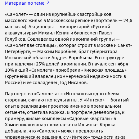
Материал по теме
«Самолет» — один из крупнейших застройщиков
массового жилья в Московском регионе (портфель — 24,6
млн кв. м). Акционеры — миноритарий «Русской
аквакультуры» Михаил Кенин и бизнесмен Павел
Голубков. Совладелец одной из компаний группы —
«Самолет две столицы», которая строит в Москве и Санкт-
Петербурге, — Максим Воробьев, брат губернатора
Московской области Андрея Воробьева. Его структуре
принадлежит 25% долей в компании. В начале сентября
10% акций «Самолета» приобрели «Киевская площадь»
(крупнейший владелец коммерческой недвижимости в
России) и ее совладелец Год Нисанов.
Партнерство «Самолета» с «Интеко» выгодно обеим
сторонам, считают консультанты. У «Интеко» — богатый
опыт в реализации проектов именно в премиальном
сегменте, отметила Коркка. В портфеле девелопера, к
примеру, жилые комплексы «Садовые кварталы» в
Хамовниках и апарт-комплекс на Ильинке. Коркка
добавила, что «Самолет» может предложить
управленческие решения, с у «Интеко» трудности из-за