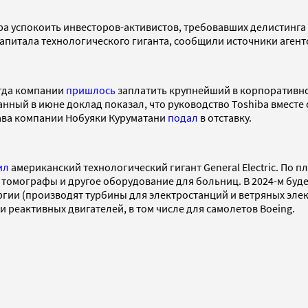
a успокоить инвесторов-активистов, требовавших делистинга
капитала технологического гиганта, сообщили источники агент
когда компании
пришлось
заплатить крупнейший в корпоративн
ванный в июне доклад показал, что руководство Toshiba вмес
глава компании Нобуяки Куруматани
подал
в отставку.
ил
американский технологический гигант General Electric. По пл
 томографы и другое оборудование для больниц. В 2024-м буд
гии (производят турбины для электростанций и ветряных элек
 реактивных двигателей, в том числе для самолетов Boeing.