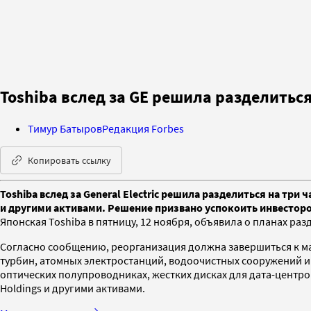
Toshiba вслед за GE решила разделитьс
Тимур Батыров
Редакция Forbes
Копировать ссылку
Toshiba вслед за General Electric решила разделиться на три
и другими активами. Решение призвано успокоить инвестор
Японская Toshiba в пятницу, 12 ноября, объявила о планах ра
Согласно сообщению, реорганизация должна завершиться к ма
турбин, атомных электростанций, водоочистных сооружений и
оптических полупроводниках, жестких дисках для дата-центров
Holdings и другими активами.