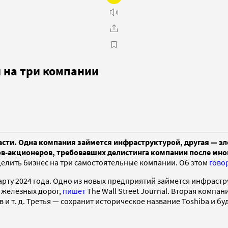
я на три компании
 части. Одна компания займется инфраструктурой, другая — эл
ов-акционеров, требовавших делистинга компании после мно
зделить бизнес на три самостоятельные компании. Об этом
гово
рту 2024 года. Одно из новых предприятий займется инфраст
 железных дорог,
пишет
The Wall Street Journal. Вторая компа
 и т. д. Третья — сохранит историческое название Toshiba и б