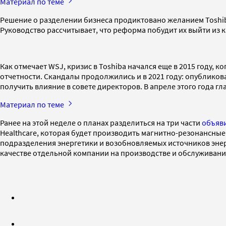
Материал по теме
Решение о разделении бизнеса продиктовано желанием Toshib
Руководство рассчитывает, что реформа побудит их выйти из 
Как отмечает WSJ, кризис в Toshiba начался еще в 2015 году, 
отчетности. Скандалы продолжились и в 2021 году: опублико
получить влияние в совете директоров. В апреле этого года 
Материал по теме
Ранее на этой неделе о планах разделиться на три части
объяв
Healthcare, которая будет производить магнитно-резонансные
подразделения энергетики и возобновляемых источников энер
качестве отдельной компании на производстве и обслуживании