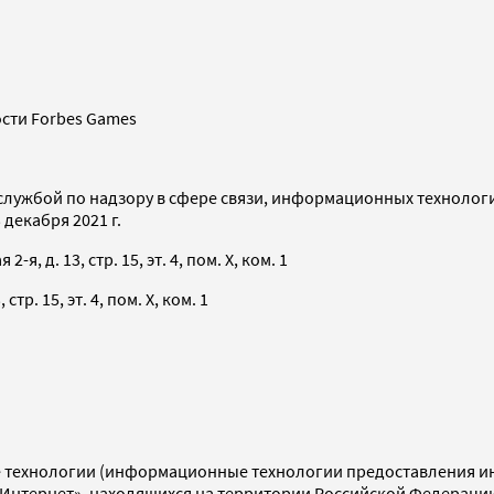
сти Forbes Games
службой по надзору в сфере связи, информационных технолог
декабря 2021 г.
я, д. 13, стр. 15, эт. 4, пом. X, ком. 1
тр. 15, эт. 4, пом. X, ком. 1
технологии (информационные технологии предоставления инф
«Интернет», находящихся на территории Российской Федераци