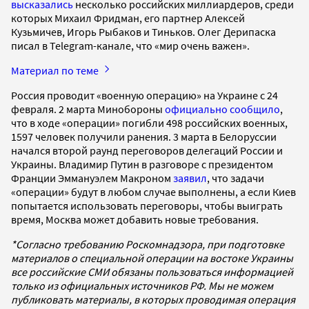
высказались
несколько российских миллиардеров, среди
которых Михаил Фридман, его партнер Алексей
Кузьмичев, Игорь Рыбаков и Тиньков. Олег Дерипаска
писал в Telegram-канале, что «мир очень важен».
Материал по теме
Россия проводит «военную операцию» на Украине с 24
февраля. 2 марта Минобороны
официально сообщило
,
что в ходе «операции» погибли 498 российских военных,
1597 человек получили ранения. 3 марта в Белоруссии
начался второй раунд переговоров делегаций России и
Украины. Владимир Путин в разговоре с президентом
Франции Эммануэлем Макроном
заявил
, что задачи
«операции» будут в любом случае выполнены, а если Киев
попытается использовать переговоры, чтобы выиграть
время, Москва может добавить новые требования.
*Согласно требованию Роскомнадзора, при подготовке
материалов о специальной операции на востоке Украины
все российские СМИ обязаны пользоваться информацией
только из официальных источников РФ. Мы не можем
публиковать материалы, в которых проводимая операция