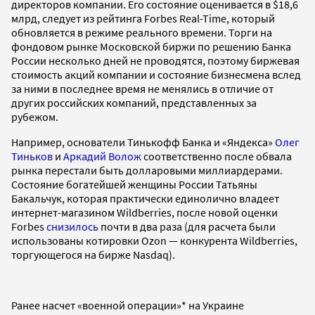
директоров компании. Его состояние оценивается в $18,6
млрд, следует из рейтинга Forbes Real-Time, который
обновляется в режиме реального времени. Торги на
фондовом рынке Московской биржи по решению Банка
России несколько дней не проводятся, поэтому биржевая
стоимость акций компании и состояние бизнесмена вслед
за ними в последнее время не менялись в отличие от
других российских компаний, представленных за
рубежом.
Например, основатели Тинькофф Банка и «Яндекса»
Олег
Тиньков
и
Аркадий Волож
соответственно после обвала
рынка перестали быть долларовыми миллиардерами.
Состояние богатейшей женщины России Татьяны
Бакальчук, которая практически единолично владеет
интернет-магазином Wildberries, после новой оценки
Forbes
снизилось
почти в два раза (для расчета были
использованы котировки Ozon — конкурента Wildberries,
торгующегося на бирже Nasdaq).
Ранее насчет «военной операции»* на Украине