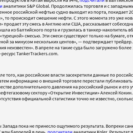
тепродуктов в Китай выросли на 94%,
подсчитали
в Балтийском
и
аналитики S&P Global. Продолжилась торговля и с западными
енное российской нефтью судно выходит из порта, покидает 2
», то происходит смешение нефти. С этого момента это уже но
 продает эту смесь в Англию или США, рассказывает собеседни
шла из балтийского порта и грузилась в танкер-накопитель в
турецкой» смесью. Эти смеси существуют только на бумаге, от
ценой за минусом нескольких центов», — подтверждает трейдер.
ния неизвестен». В апреле на такие суда было загружено боле
т-ресурс TankerTrackers.com.
е того, как российские власти засекретили данные по россий
Затем информацию о внешней торговле перестали публиковать 
стве дополнительного давления на российский рынок и его у
 нефтегазовому сектору «Открытие Инвестиции» Алексей Кокин
отсутствия официальной статистики точно не известно, сколько 
 Запада пока не принесло ощутимого результата. Вопреки сан
7 млн баррелей в день,
подсчитали
аналитики Kpler. Результат