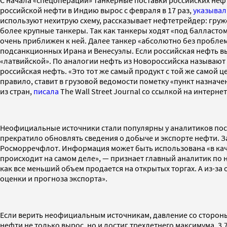
С начала «спецоперации» танкерные поставки российских неф
российской нефти в Индию вырос с февраля в 17 раз,
указывал
используют нехитрую схему, рассказывает нефтетрейдер: груж
более крупные танкеры. Так как танкеры ходят «под балластом
очень приближен к ней. Далее танкер «абсолютно без проблем»
подсанкционных Ирана и Венесуэлы. Если российская нефть вы
«латвийской». По аналогии нефть из Новороссийска называют «
российская нефть. «Это тот же самый продукт с той же самой 
правило, ставит в грузовой ведомости пометку «пункт назначе
из стран,
писала
The Wall Street Journal со ссылкой на интерне
Неофициальные источники стали популярны у аналитиков посл
прекратило обновлять сведения о добыче и экспорте нефти. 
Росморречфлот. Информация может быть использована «в каче
происходит на самом деле», — признает главный аналитик по
как все меньший объем продается на открытых торгах. А из-за 
оценки и прогноза экспорта».
Если верить неофициальным источникам, давление со стороны
нефти не только вырос, но и достиг трехлетнего максимума, 3,