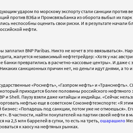
ующим ударом по морскому экспорту стали санкции против ве
нкций против ВЭБа и Промсвязьбанка из оборота выбыл их парк
ались неспособны оценить свои риски. И в результате начали
российской нефти.
фы заплатил BNP Paribas. Никто не хочет в это ввязываться». 
дита, жалуется независимый нефтетрейдер: «Хотя у нас австрий
 банки превратились в расчетно-кассовые центры». И даже с э
Никаких санкционных причин нет, но деньги идут днями, а то и
сударственные «Роснефть», «Газпром нефть» и «Транснефть». 
а который приходится более половины российского нефтяного 
 и Shell. Паузу взяли даже китайцы и индийцы. «Сейчас нельзя
торговать нефтью еще в советском Союзнефтеэкспорте: «Я этим
бизнес: «Попадешь под санкции, потом уже не отмоешься». Ег
ет». В частности, найти покупателей на партии своей нефти в 
на 2,5 млн баррелей в сутки, то есть на треть,
ошарашило
Меж
оваться к хаосу на нефтяных рынках.