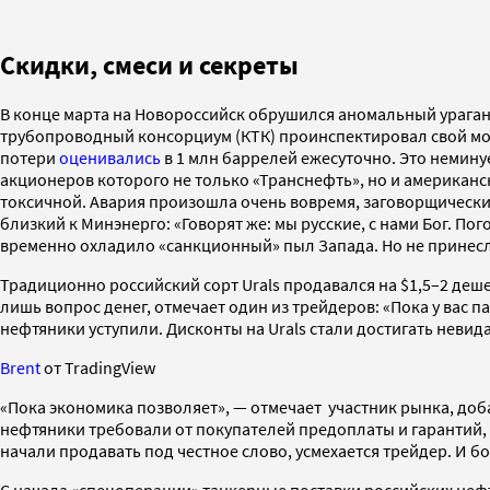
Скидки, смеси и секреты
В конце марта на Новороссийск обрушился аномальный ураган.
трубопроводный консорциум (КТК) проинспектировал свой мо
потери
оценивались
в 1 млн баррелей ежесуточно. Это немину
акционеров которого не только «Транснефть», но и американск
токсичной. Авария произошла очень вовремя, заговорщически 
близкий к Минэнерго: «Говорят же: мы русские, с нами Бог. Пог
временно охладило «санкционный» пыл Запада. Но не принес
Традиционно российский сорт Urals продавался на $1,5–2 деше
лишь вопрос денег, отмечает один из трейдеров: «Пока у вас п
нефтяники уступили. Дисконты на Urals стали достигать невид
Brent
от TradingView
«Пока экономика позволяет», — отмечает участник рынка, доб
нефтяники требовали от покупателей предоплаты и гарантий, т
начали продавать под честное слово, усмехается трейдер. И б