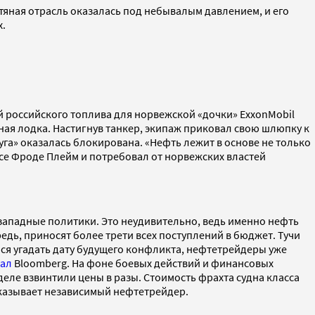
тяная отрасль оказалась под небывалым давлением, и его
х.
ей российского топлива для норвежской «дочки» ExxonMobil
ная лодка. Настигнув танкер, экипаж приковал свою шлюпку к
уга» оказалась блокирована. «Нефть лежит в основе не только
ce Фроде Плейм и потребовал от норвежских властей
западные политики. Это неудивительно, ведь именно нефть
дь, приносят более трети всех поступлений в бюджет. Тучи
лся угадать дату будущего конфликта, нефтетрейдеры уже
сал
Bloomberg. На фоне боевых действий и финансовых
деле взвинтили цены в разы. Стоимость фрахта судна класса
ассказывает независимый нефтетрейдер.