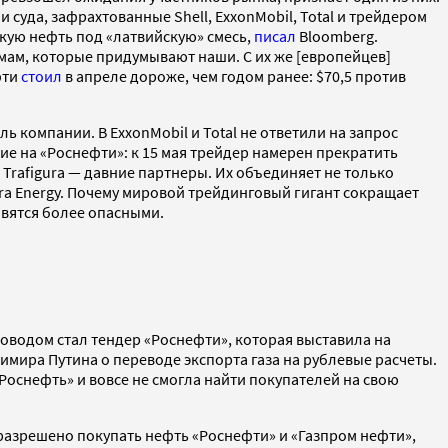
 суда, зафрахтованные Shell, ExxonMobil, Total и трейдером
скую нефть под «латвийскую» смесь,
писал
Bloomberg.
емам, которые придумывают наши. С их же [европейцев]
фти
стоил
в апреле дороже, чем годом ранее: $70,5 против
 компании. В ExxonMobil и Total не ответили на запрос
ие на «Роснефти»: к 15 мая трейдер намерен прекратить
Trafigura — давние партнеры. Их объединяет не только
ra Energy. Почему мировой трейдинговый гигант сокращает
овятся более опасными.
поводом стал тендер «Роснефти», которая выставила на
имира Путина о переводе экспорта газа на рублевые расчеты.
Роснефть» и вовсе не смогла найти покупателей на свою
у разрешено покупать нефть «Роснефти» и «Газпром нефти»,