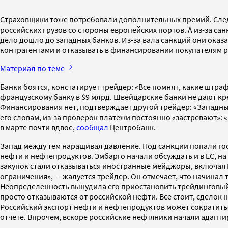
Страховщики тоже потребовали дополнительных премий. След
российских грузов со стороны европейских портов. А из-за са
дело дошло до западных банков. Из-за вала санкций они оказ
контрагентами и отказывать в финансировании покупателям 
Материал по теме
Банки боятся, констатирует трейдер: «Все помнят, какие штра
французскому банку в $9 млрд. Швейцарские банки не дают кре
Финансирования нет, подтверждает другой трейдер: «Западные
его словам, из-за проверок платежи постоянно «застревают»: «
в марте почти вдвое,
сообщал
Центробанк.
Запад между тем наращивал давление. Под санкции попали го
нефти и нефтепродуктов. Эмбарго начали обсуждать и в ЕС, н
закупок стали отказываться иностранные мейджоры, включая BP
ограничения», — жалуется трейдер. Он отмечает, что начинал 
Неопределенность вынудила его приостановить трейдинговый 
просто отказываются от российской нефти. Все стоит, сделок н
Российский экспорт нефти и нефтепродуктов может сократиться 
отчете. Впрочем, вскоре российские нефтяники начали адаптир