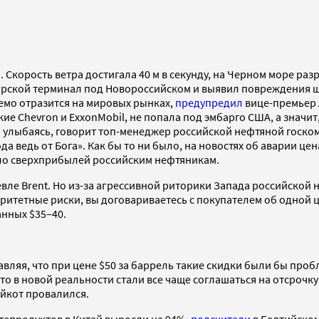
 Скорость ветра достигала 40 м в секунду, на Черном море ра
рской терминал под Новороссийском и выявил повреждения ш
емо отразится на мировых рынках,
предупредил
вице-премьер А
ие Chevron и ExxonMobil, не попала под эмбарго США, а значит
улыбаясь, говорит топ-менеджер российской нефтяной госкомп
ода ведь от Бога». Как бы то ни было, на новостях об аварии це
ло сверхприбылей российским нефтяникам.
вле Brent. Но из-за агрессивной риторики Запада российской н
аритетные риски, вы договариваетесь с покупателем об одной ц
анных $35–40.
авляя, что при цене $50 за баррель такие скидки были бы про
о в новой реальности стали все чаще соглашаться на отсрочку
ойкот провалился.