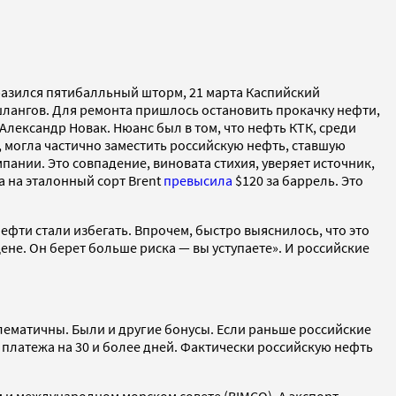
зразился пятибалльный шторм, 21 марта Каспийский
лангов. Для ремонта пришлось остановить прокачку нефти,
лександр Новак. Нюанс был в том, что нефть КТК, среди
, могла частично заместить российскую нефть, ставшую
ании. Это совпадение, виновата стихия, уверяет источник,
на на эталонный сорт Brent
превысила
$120 за баррель. Это
ефти стали избегать. Впрочем, быстро выяснилось, что это
ене. Он берет больше риска — вы уступаете». И российские
блематичны. Были и другие бонусы. Если раньше российские
 платежа на 30 и более дней. Фактически российскую нефть