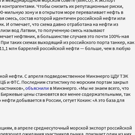
 и международном морском совете (BIMCO). А экспорт
 контрагентами. Чтобы снизить их репутационные риски,
00-мильную зону и в открытом море переваливает нефть в
вая смесь, состав которой идентичен российской нефти или
к. И отмечает, что схема давно отработана на нефти из
близи вод Латвии, то полученную смесь называют
мечает нефтяник, в большинстве случаев это почти 100%-ная
 При таких схемах выходящий из российского порта танкер, как
е 11,1 млн баррелей российской нефти — больше, чем в любую
ской нефти. С апреля подведомственное Минэнерго ЦДУ ТЭК
ЦБ и ФТС. Последним статистику по морским портам закрыл
частников»,
объяснили
в Минэнерго. «Мы не знаем всего, что
. Биржевые цены становятся все менее содержательными, так
нефти добывается в России, сетует Кокин: «А это база для
кциям, в апреле среднесуточный морской экспорт российской
 превзошел ожидания участников рынка, признает один из них.