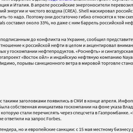
рция и Италия. В апреле российские энергоносители перевозили
й энергии и чистого воздуха (CREA). Shell маскировал россий
ить-то надо. Поэтому они достаточно гибко относятся к тем сх
ls составил около 33%, но даже с ним баррель российской не
 подписанным до конфликта на Украине, сообщил представитель
 отношение к российской нефти в целом и акцентировал вниман
ых у госкомпании нефтепродуктов. «Роснефть» и сингапурская 
мегапроект «Восток ойл» и индийскую нефтяную компанию Naya
Видимо, порывы санкционного ветра в мировой торговле стан
 с такими заголовками появились в СМИ в конце апреля. Инфо
 была собственная инициатива госкомпании на фоне указа Влад
 которую стали перечислять через спецсчета в Газпромбанке. «
е ответили на запрос Forbes.
тендера, но и европейские санкции: с 15 мая местному бизнес