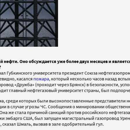
й нефти. Оно обсуждается уже более двух месяцев и являетс
?
й зал Губкинского университета президент Союза нефтегазопр
евидно, касался
пожара
, который несколько часов назад вспы
провод «Дружба» (проходит через Брянск) в безопасности, у
одит главный нефтегазовый университет страны, был подпорче
а, среди которых были высокопоставленные представители не
 в случае угрозы ЧС. Сообщения о минировании общественных
Она же стала причиной санкций против российского нефтегаза.
преки эмбарго США, был запущен магистральный газопровод Уре
», сказал Шмаль, вызвав в зале одобрительный гул.