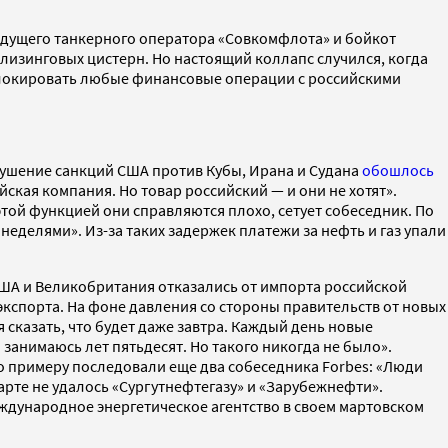
дущего танкерного оператора «Совкомфлота» и бойкот
 лизинговых цистерн. Но настоящий коллапс случился, когда
 блокировать любые финансовые операции с российскими
Нарушение санкций США против Кубы, Ирана и Судана
обошлось
ская компания. Но товар российский — и они не хотят».
той функцией они справляются плохо, сетует собеседник. По
 неделями». Из-за таких задержек платежи за нефть и газ упали
США и Великобритания отказались от импорта российской
экспорта. На фоне давления со стороны правительств от новых
 сказать, что будет даже завтра. Каждый день новые
 занимаюсь лет пятьдесят. Но такого никогда не было».
о примеру последовали еще два собеседника Forbes: «Люди
марте не удалось «Сургутнефтегазу» и «Зарубежнефти».
дународное энергетическое агентство в своем мартовском