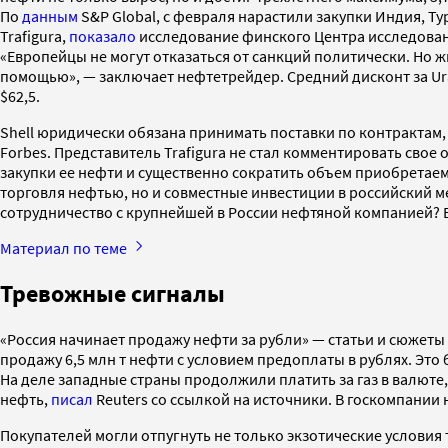
По
данным
S&P Global, с февраля нарастили закупки Индия, Ту
Trafigura,
показало
исследование финского Центра исследовани
«Европейцы не могут отказаться от санкций политически. Но ж
помощью», — заключает нефтетрейдер. Средний дисконт за Ura
$62,5.
Shell юридически обязана принимать поставки по контрактам,
Forbes. Представитель Trafigura не стал комментировать свое
закупки ее нефти и существенно сократить объем приобретаем
торговля нефтью, но и совместные инвестиции в российский 
сотрудничество с крупнейшей в России нефтяной компанией? 
Материал по теме
Тревожные сигналы
«Россия начинает продажу нефти за рубли» — статьи и сюжеты
продажу 6,5 млн т нефти с условием предоплаты в рублях. Это
На деле западные страны продолжили платить за газ в валюте,
нефть,
писал
Reuters со ссылкой на источники. В госкомпании н
Покупателей могли отпугнуть не только экзотические условия 