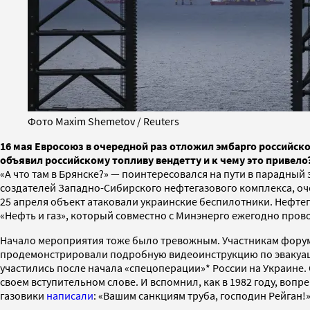
Фото Maxim Shemetov / Reuters
16 мая Евросоюз в очередной раз отложил эмбарго российско
объявил российскому топливу вендетту и к чему это привело
«А что там в Брянске?» — поинтересовался на пути в парадны
создателей Западно-Сибирского нефтегазового комплекса, оч
25 апреля объект атаковали украинские беспилотники. Нефте
«Нефть и газ», который совместно с Минэнерго ежегодно пров
Начало мероприятия тоже было тревожным. Участникам форум
продемонстрировали подробную видеоинструкцию по эвакуации
участились после начала «спецоперации»* России на Украине. 
своем вступительном слове. И вспомнил, как в 1982 году, во
газовики
написали
: «Вашим санкциям труба, господин Рейган!