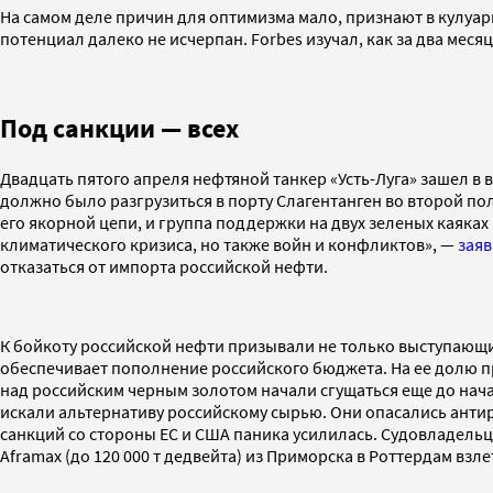
На самом деле причин для оптимизма мало, признают в кулуар
потенциал далеко не исчерпан. Forbes изучал, как за два мес
Под санкции — всех
Двадцать пятого апреля нефтяной танкер «Усть-Луга» зашел в
должно было разгрузиться в порту Слагентанген во второй пол
его якорной цепи, и группа поддержки на двух зеленых каяках
климатического кризиса, но также войн и конфликтов», —
зая
отказаться от импорта российской нефти.
К бойкоту российской нефти призывали не только выступающи
обеспечивает пополнение российского бюджета. На ее долю пр
над российским черным золотом начали сгущаться еще до нача
искали альтернативу российскому сырью. Они опасались анти
санкций со стороны ЕС и США паника усилилась. Судовладельцы
Aframax (до 120 000 т дедвейта) из Приморска в Роттердам взл