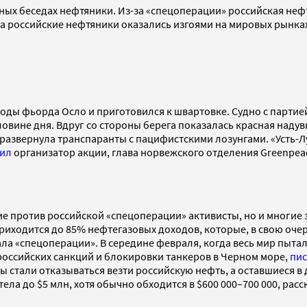
ных беседах нефтяники. Из-за «спецоперации» российская неф
яца российские нефтяники оказались изгоями на мировых рынка
 воды фьорда Осло и приготовился к швартовке. Судно c парти
овине дня. Вдруг со стороны берега показалась красная надув
 развернула транспаранты с пацифистскими лозунгами. «Усть-Л
вил
организатор акции, глава норвежского отделения Greenpea
е против российской «спецоперации» активисты, но и многие 
иходится до 85% нефтегазовых доходов, которые, в свою очере
ла «спецоперации». В середине февраля, когда весь мир пыта
российских санкций и блокировки танкеров в Черном море,
пи
 стали отказываться везти российскую нефть, а оставшиеся в 
етела до $5 млн, хотя обычно обходится в $600 000–700 000, р