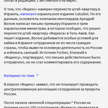
попал в редакцию, с английского на иврит.
О том, что «Яндекс» намерен перенести штаб-квартиру в
Израиль,
написало
израильское издание Calcalist. По его
данным, основатель компании миллиардер Аркадий
Волож написал письмо премьеру Израиля и трем
израильским министрам, в котором сообщил, что решил
перенести штаб-квартиру «Яндекса» в Тель-Авив. Как
пишет издание, Волож добивается особых условий для
найма в Израиле сотрудников не из числа граждан
страны, чтобы вывести основную деятельность из России
и избежать санкций. Источник Forbes, близкий к
«Яндексу», подтвердил, что письмо действительно было
отправлено, но не стал комментировать его содержание.
Материал по теме
В апреле «Яндекс» заявил, что не планирует проводить
централизованную релокацию сотрудников за пределы
России.
После начала «военной спецоперации»* России на
Украине около 100 сотрудников «Яндекса» переехали в