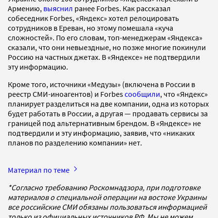
Армению,
выяснил
ранее Forbes. Как рассказал
собеседник Forbes, «Яндекс» хотел релоцировать
сотрудников в Ереван, но этому помешала «куча
сложностей». По его словам, топ-менеджерам «Яндекса»
сказали, что они невыездные, но позже многие покинули
Россию на частных джетах. В «Яндексе» не подтвердили
эту информацию.
Кроме того, источники «Медузы» (включена в России в
реестр СМИ-иноагентов) и Forbes
сообщили
, что «Яндекс»
планирует разделиться на две компании, одна из которых
будет работать в России, а другая — продавать сервисы за
границей под альтернативным брендом. В «Яндексе» не
подтвердили и эту информацию, заявив, что «никаких
планов по разделению компании» нет.
Материал по теме
*Согласно требованию Роскомнадзора, при подготовке
материалов о специальной операции на востоке Украины
все российские СМИ обязаны пользоваться информацией
только из официальных источников РФ. Мы не можем