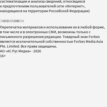
систематизации и анализа сведений, относящихся
к предпочтениям пользователей сети «Интернет»,
находящихся на территории Российской Федерации)
СМИ2
SPARROW
INFOX
Перепечатка материалов и использование их в любой форме,
в том числе и в электронных СМИ, возможны только с
письменного разрешения редакции. Товарный знак Forbes
является исключительной собственностью Forbes Media Asia
Pte. Limited. Все права защищены.
AO «АС Рус Медиа»
·
2026
16+