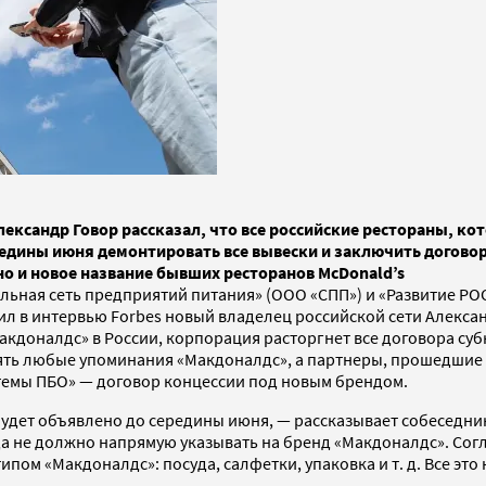
Александр Говор рассказал, что все российские рестораны, 
середины июня демонтировать все вывески и заключить дого
тно и новое название бывших ресторанов McDonald’s
альная сеть предприятий питания» (ООО «СПП») и «Развитие РО
л в интервью Forbes новый владелец российской сети Александ
Макдоналдс» в России, корпорация расторгнет все договора су
ять любые упоминания «Макдоналдс», а партнеры, прошедшие 
емы ПБО» — договор концессии под новым брендом.
будет объявлено до середины июня, — рассказывает собеседни
да не должно напрямую указывать на бренд «Макдоналдс». Со
пом «Макдоналдс»: посуда, салфетки, упаковка и т. д. Все эт