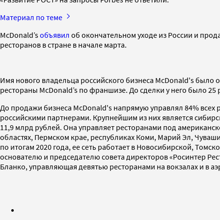
Материал по теме
McDonald’s
объявил
об окончательном уходе из России и прода
ресторанов в стране в начале марта.
Имя нового владельца российского бизнеса McDonald's было о
рестораны McDonald’s по франшизе. До сделки у него было 2
До продажи бизнеса McDonald's напрямую управлял 84% всех р
российскими партнерами. Крупнейшим из них является сибирск
11,9 млрд рублей. Она управляет ресторанами под американск
областях, Пермском крае, республиках Коми, Марий Эл, Чуваши
по итогам 2020 года, ее сеть работает в Новосибирской, Томс
основателю и председателю совета директоров «Росинтер Ресто
Бланко, управляющая девятью ресторанами на вокзалах и в аэ