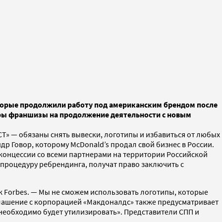
которые продолжили работу под американским брендом после
воры франшизы на продолжение деятельности с новым
СТ» — обязаны снять вывески, логотипы и избавиться от любых
р Говор, которому McDonald’s продал свой бизнес в России.
бконцессии со всеми партнерами на территории Российской
процедуру ребрендинга, получат право заключить с
к Forbes. — Мы не сможем использовать логотипы, которые
глашение с корпорацией «Макдоналдс» также предусматривает
о необходимо будет утилизировать». Представители СПП и