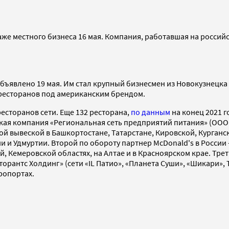
же местного бизнеса 16 мая. Компания, работавшая на российс
бъявлено 19 мая. Им стал крупный бизнесмен из Новокузнецка 
5 ресторанов под американским брендом.
есторанов сети. Еще 132 ресторана,
по данным
на конец 2021 
ая компания «Региональная сеть предприятий питания» (ООО «
ой вывеской в Башкортостане, Татарстане, Кировской, Курган
и и Удмуртии. Второй по обороту партнер McDonald's в России
кой, Кемеровской областях, на Алтае и в Красноярском крае. Т
рантс Холдинг» (сети «IL Патио», «Планета Суши», «Шикари», T
ропортах.