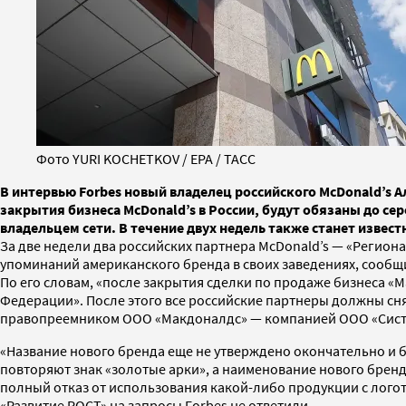
Фото YURI KOCHETKOV / EPA / ТАСС
В интервью Forbes новый владелец российского McDonald’s 
закрытия бизнеса McDonald’s в России, будут обязаны до 
владельцем сети. В течение двух недель также станет извес
За две недели два российских партнера McDonald’s — «Регион
упоминаний американского бренда в своих заведениях, сообщи
По его словам, «после закрытия сделки по продаже бизнеса «
Федерации». После этого все российские партнеры должны сн
правопреемником ООО «Макдоналдс» — компанией ООО «Сист
«Название нового бренда еще не утверждено окончательно и 
повторяют знак «золотые арки», а наименование нового брен
полный отказ от использования какой-либо продукции с логоти
«Развитие РОСТ» на запросы Forbes не ответили.