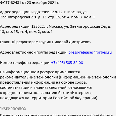
ФС77-82431 от 23 декабря 2021 г.
Адрес редакции, издателя: 123022, г. Москва, ул.
Звенигородская 2-я, д. 13, стр. 15, эт. 4, пом. X, ком. 1
Адрес редакции: 123022, г. Москва, ул. Звенигородская 2-я, д.
13, стр. 15, эт. 4, пом. X, ком. 1
Главный редактор: Мазурин Николай Дмитриевич
Адрес электронной почты редакции:
press-release@forbes.ru
Номер телефона редакции:
+7 (495) 565-32-06
На информационном ресурсе применяются
рекомендательные технологии (информационные технологии
предоставления информации на основе сбора,
систематизации и анализа сведений, относящихся
к предпочтениям пользователей сети «Интернет»,
находящихся на территории Российской Федерации)
СМИ2
SPARROW
INFOX
Перепечатка материалов и использование их в любой форме,