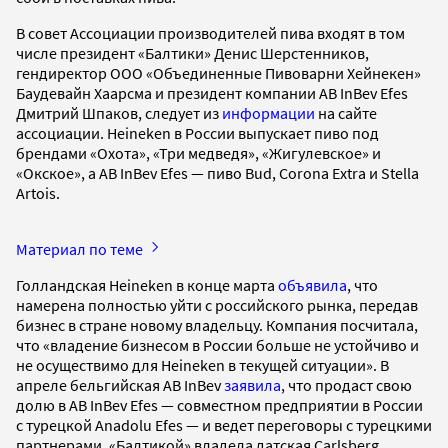
В совет Ассоциации производителей пива входят в том
числе президент «Балтики» Денис Шерстенников,
гендиректор ООО «Объединенные Пивоварни Хейнекен»
Баудевайн Хаарсма и президент компании AB InBev Efes
Дмитрий Шпаков, следует из
информации
на сайте
ассоциации. Heineken в России выпускает пиво под
брендами «Охота», «Три медведя», «Жигулевское» и
«Окское», а AB InBev Efes — пиво Bud, Corona Extra и Stella
Artois.
Материал по теме
Голландская Heineken в конце марта
объявила
, что
намерена полностью уйти с российского рынка, передав
бизнес в стране новому владельцу. Компания посчитала,
что «владение бизнесом в России больше не устойчиво и
не осуществимо для Heineken в текущей ситуации». В
апреле бельгийская AB InBev
заявила
, что продаст свою
долю в AB InBev Efes — совместном предприятии в России
с турецкой Anadolu Efes — и ведет переговоры с турецкими
партнерами. «Балтикой» владела датская Carlsberg,