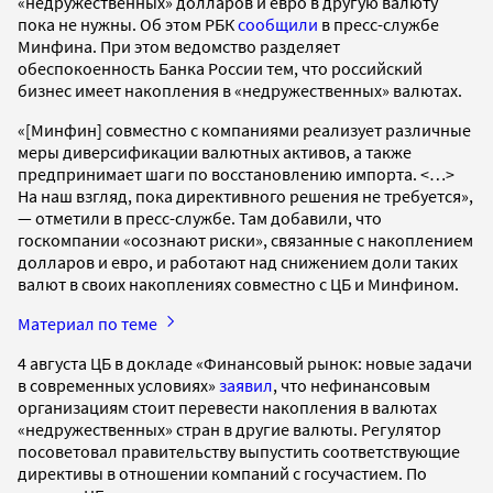
«недружественных» долларов и евро в другую валюту
пока не нужны. Об этом РБК
сообщили
в пресс-службе
Минфина. При этом ведомство разделяет
обеспокоенность Банка России тем, что российский
бизнес имеет накопления в «недружественных» валютах.
«[Минфин] совместно с компаниями реализует различные
меры диверсификации валютных активов, а также
предпринимает шаги по восстановлению импорта. <…>
На наш взгляд, пока директивного решения не требуется»,
— отметили в пресс-службе. Там добавили, что
госкомпании «осознают риски», связанные с накоплением
долларов и евро, и работают над снижением доли таких
валют в своих накоплениях совместно с ЦБ и Минфином.
Материал по теме
4 августа ЦБ в докладе «Финансовый рынок: новые задачи
в современных условиях»
заявил
, что нефинансовым
организациям стоит перевести накопления в валютах
«недружественных» стран в другие валюты. Регулятор
посоветовал правительству выпустить соответствующие
директивы в отношении компаний с госучастием. По