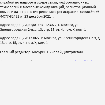
службой по надзору в сфере связи, информационных
технологий и массовых коммуникаций, регистрационный
номер и дата принятия решения о регистрации: серия Эл №
ФС77-82431 от 23 декабря 2021 г.
Адрес редакции, издателя: 123022, г. Москва, ул.
Звенигородская 2-я, д. 13, стр. 15, эт. 4, пом. X, ком. 1
Адрес редакции: 123022, г. Москва, ул. Звенигородская 2-я, д.
13, стр. 15, эт. 4, пом. X, ком. 1
Главный редактор: Мазурин Николай Дмитриевич
Адрес электронной почты редакции:
press-release@forbes.ru
Номер телефона редакции:
+7 (495) 565-32-06
На информационном ресурсе применяются
рекомендательные технологии (информационные технологии
предоставления информации на основе сбора,
систематизации и анализа сведений, относящихся
к предпочтениям пользователей сети «Интернет»,
находящихся на территории Российской Федерации)