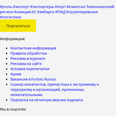
#
уголь
#
экспорт
#
экспортеры
#
порт
#
Азиатско-Тихоокеанский
регион
#
санкции ЕС
#
эмбарго
#
РЖД
#
грузоперевозки
#
логистика
Подписаться
Информация:
Контактная информация
Правила обработки
Реклама в журнале
Реклама на сайте
Условия перепечатки
Архив
Вакансии в Forbes Russia
Сканер иноагентов, причастных к экстремизму и
терроризму и организаций, признанных
нежелательными
Подписка на печатную версию журнала
Мы в соцсетях: