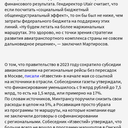
финансового результата. Гендиректор Utair считает, что
если посчитать «социальный бюджетный
общеиндустриальный эффект», то он бы был не ниже, чем
затраты федерального бюджета на поддержку этих
линий. «Ну будем летать на более маржинальных
маршрутах. Это здорово, но с точки зрения стратегии
развития авиатранспортного комплекса страны не совсем
дальновидное решение», — заключил Мартиросов.
О том, что правительство в 2023 году сократило субсидии
авиакомпаниям на региональные рейсы без пересадок
в Москве,
писали
«Известия» в начале мая со ссылкой
на источники в отрасли. Собеседники газеты утверждали,
что финансирование уменьшилось с 9 млрд рублей до 7,5
млрд, то есть на 1,5 млрд, или примерно на 17%.
По словам источников, Минтрансу поручили снизить свои
расходы в целом на 5%, а Росавиация просто убрала
из программы те маршруты, на которые компании еще
не заключили договоры о софинансировании
с региональными. Собеседник «Известий» утверждал, что
больше всего не вошло в программу маршрутов в Омской