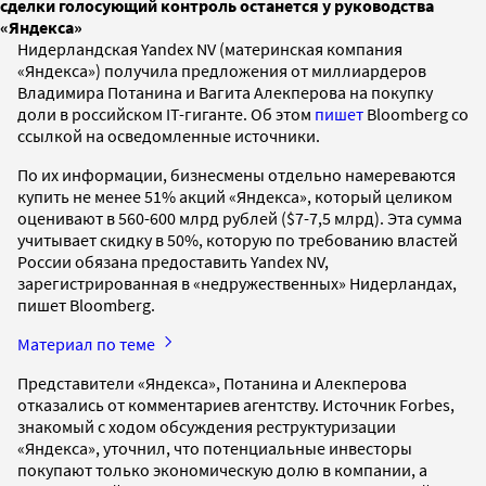
сделки голосующий контроль останется у руководства
«Яндекса»
Нидерландская Yandex NV (материнская компания
«Яндекса») получила предложения от миллиардеров
Владимира Потанина и Вагита Алекперова на покупку
доли в российском IT-гиганте. Об этом
пишет
Bloomberg со
ссылкой на осведомленные источники.
По их информации, бизнесмены отдельно намереваются
купить не менее 51% акций «Яндекса», который целиком
оценивают в 560-600 млрд рублей ($7-7,5 млрд). Эта сумма
учитывает скидку в 50%, которую по требованию властей
России обязана предоставить Yandex NV,
зарегистрированная в «недружественных» Нидерландах,
пишет Bloomberg.
Материал по теме
Представители «Яндекса», Потанина и Алекперова
отказались от комментариев агентству. Источник Forbes,
знакомый с ходом обсуждения реструктуризации
«Яндекса», уточнил, что потенциальные инвесторы
покупают только экономическую долю в компании, а