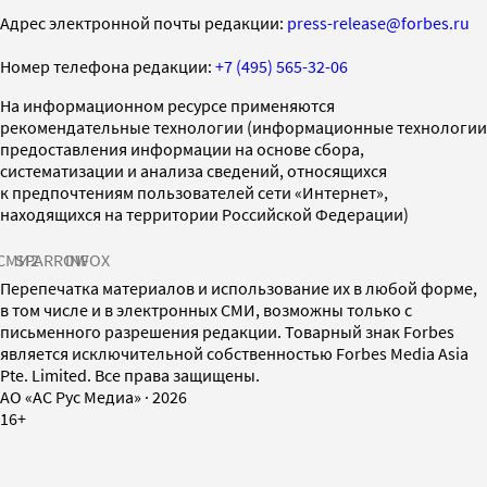
Адрес электронной почты редакции:
press-release@forbes.ru
Номер телефона редакции:
+7 (495) 565-32-06
На информационном ресурсе применяются
рекомендательные технологии (информационные технологии
предоставления информации на основе сбора,
систематизации и анализа сведений, относящихся
к предпочтениям пользователей сети «Интернет»,
находящихся на территории Российской Федерации)
СМИ2
SPARROW
INFOX
Перепечатка материалов и использование их в любой форме,
в том числе и в электронных СМИ, возможны только с
письменного разрешения редакции. Товарный знак Forbes
является исключительной собственностью Forbes Media Asia
Pte. Limited. Все права защищены.
AO «АС Рус Медиа»
·
2026
16+