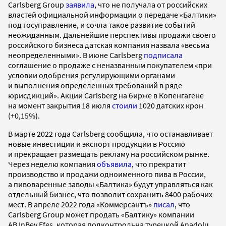
Carlsberg Group
заявила
, что не получала от российских
властей официальной информации о передаче «Балтики»
под госуправление, и сочла такое развитие событий
неожиданным. Дальнейшие перспективы продажи своего
российского бизнеса датская компания назвала «весьма
неопределенными». В июне Carlsberg
подписала
соглашение о продаже с неназванным покупателем «при
условии одобрения регулирующими органами
и выполнения определенных требований в ряде
юрисдикций». Акции Carlsberg на бирже в Копенгагене
на момент закрытия 18 июля
стоили
1020 датских крон
(+0,15%).
В марте 2022 года Carlsberg сообщила, что останавливает
новые инвестиции и экспорт продукции в Россию
и прекращает размещать рекламу на российском рынке.
Через неделю компания
объявила
, что прекратит
производство и продажи одноименного пива в России,
а пивоваренные заводы «Балтика» будут управляться как
отдельный бизнес, что позволит сохранить 8400 рабочих
мест. В апреле 2022 года «Коммерсантъ»
писал
, что
Carlsberg Group может продать «Балтику» компании
AB InBev Efes, которая подконтрольна турецкой Anadolu