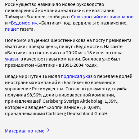
Росимущество назначило новое руководство
пивоваренной компании «Балтики»: ее возглавил
Таймураз Боллоев, сообщают
Союз российских пивоваров
и
«Ведомости»
. «Балтика» подтвердила это назначение,
пишет
газета.
Полномочия Дениса Шерстенникова на посту президента
«Балтики» прекращены, пишут «Ведомости». На сайте
«Балтики» по состоянию на 20:20 мск 18 июля он пока
указан
в качестве главы компании. Боллоев уже был
президентом «Балтики» в 1991-2004 годах.
Владимир Путин 16 июля
подписал указ
о передаче долей
иностранных компаний в «Балтике» во временное
управление Росимущества. Согласно документу, служба
получила 98,56% доли в пивоваренной компании,
принадлежащей Carlsberg Sverige Aktiebolag, 1,35%,
которыми владеет «Хоппи Юнион», и 0,09%,
принадлежащими Carlsberg Deutschland GmbH.
Материал по теме