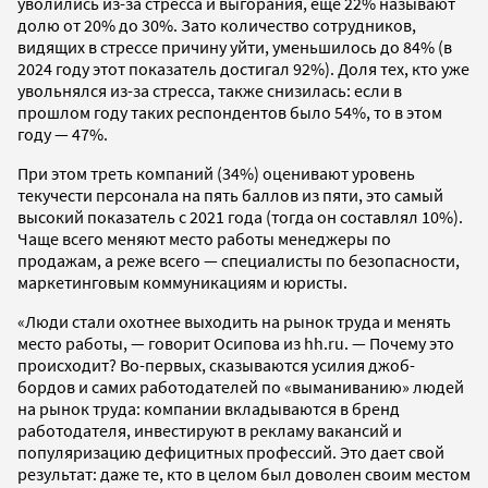
уволились из-за стресса и выгорания, еще 22% называют
долю от 20% до 30%. Зато количество сотрудников,
видящих в стрессе причину уйти, уменьшилось до 84% (в
2024 году этот показатель достигал 92%). Доля тех, кто уже
увольнялся из-за стресса, также снизилась: если в
прошлом году таких респондентов было 54%, то в этом
году — 47%.
При этом треть компаний (34%) оценивают уровень
текучести персонала на пять баллов из пяти, это самый
высокий показатель с 2021 года (тогда он составлял 10%).
Чаще всего меняют место работы менеджеры по
продажам, а реже всего — специалисты по безопасности,
маркетинговым коммуникациям и юристы.
«Люди стали охотнее выходить на рынок труда и менять
место работы, — говорит Осипова из hh.ru. — Почему это
происходит? Во-первых, сказываются усилия джоб-
бордов и самих работодателей по «выманиванию» людей
на рынок труда: компании вкладываются в бренд
работодателя, инвестируют в рекламу вакансий и
популяризацию дефицитных профессий. Это дает свой
результат: даже те, кто в целом был доволен своим местом