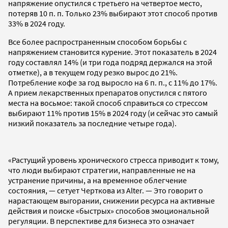
напряжение опустился с третьего на четвертое место,
потеряв 10 п. п. Только 23% выбирают этот способ против
33% в 2024 году.
Все более распространенным способом борьбы с
напряжением становится курение. Этот показатель в 2024
году составлял 14% (и три года подряд держался на этой
отметке), а в текущем году резко вырос до 21%.
Потребление кофе за год выросло на 6 п. п., с 11% до 17%.
А прием лекарственных препаратов опустился с пятого
места на восьмое: такой способ справиться со стрессом
выбирают 11% против 15% в 2024 году (и сейчас это самый
низкий показатель за последние четыре года).
«Растущий уровень хронического стресса приводит к тому,
что люди выбирают стратегии, направленные не на
устранение причины, а на временное облегчение
состояния, — сетует Черткова из Alter. — Это говорит о
нарастающем выгорании, снижении ресурса на активные
действия и поиске «быстрых» способов эмоциональной
регуляции. В перспективе для бизнеса это означает