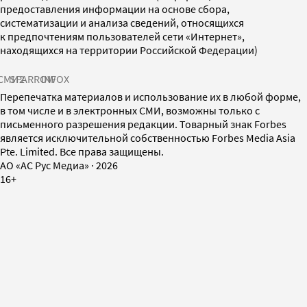
предоставления информации на основе сбора,
систематизации и анализа сведений, относящихся
к предпочтениям пользователей сети «Интернет»,
находящихся на территории Российской Федерации)
СМИ2
SPARROW
INFOX
Перепечатка материалов и использование их в любой форме,
в том числе и в электронных СМИ, возможны только с
письменного разрешения редакции. Товарный знак Forbes
является исключительной собственностью Forbes Media Asia
Pte. Limited. Все права защищены.
AO «АС Рус Медиа»
·
2026
16+