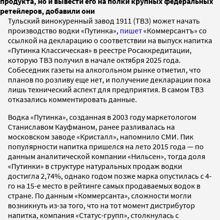
продукта, но и вывести его на полки крупных федеральных
ретейлеров, добавили они
Тульский винокуренный завод 1911 (ТВЗ) может начать
производство водки «Путинка»,
пишет
«Коммерсантъ» со
ссылкой на декларацию о соответствии на выпуск напитка
«Путинка Классическая» в реестре Росаккредитации,
которую ТВЗ получил в начале октября 2025 года.
Собеседник газеты на алкогольном рынке отметил, что
планов по розливу еще нет, и получение декларации пока
лишь технический аспект для предприятия. В самом ТВЗ
отказались комментировать данные.
Водка «Путинка», созданная в 2003 году маркетологом
Станиславом Кауфманом, ранее разливалась на
московском заводе «Кристалл», напомнило СМИ. Пик
популярности напитка пришелся на лето 2015 года — по
данным аналитической компании «Нильсен», тогда доля
«Путинки» в структуре натуральных продаж водки
достигла 2,74%, однако годом позже марка опустилась с 4-
го на 15-е место в рейтинге самых продаваемых водок в
стране. По данным «Коммерсанта», сложности могли
возникнуть из-за того, что на тот момент дистрибутор
напитка, компания «Статус-групп», столкнулась с