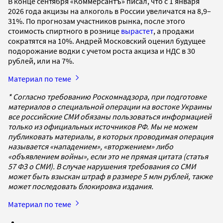
В конце сентября «Коммерсантъ» писал, что с 1 января
2026 года акцизы на алкоголь в России увеличатся на 8,9–
31%. По прогнозам участников рынка, после этого
стоимость спиртного в рознице
вырастет
, а продажи
сократятся на 10%. Андрей Московский оценил будущее
подорожание водки с учетом роста акциза и НДС в 30
рублей, или на 7%.
Материал по теме
* Согласно требованию Роскомнадзора, при подготовке
материалов о специальной операции на востоке Украины
все российские СМИ обязаны пользоваться информацией
только из официальных источников РФ. Мы не можем
публиковать материалы, в которых проводимая операция
называется «нападением», «вторжением» либо
«объявлением войны», если это не прямая цитата (статья
57 ФЗ о СМИ). В случае нарушения требования со СМИ
может быть взыскан штраф в размере 5 млн рублей, также
может последовать блокировка издания.
Материал по теме