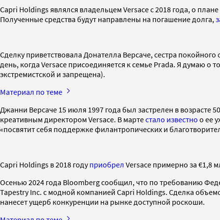
Capri Holdings являлся владельцем Versace с 2018 года, о пла
Полученные средства будут направлены на погашение долга,
з
Сделку приветствовала Донателла Версаче, сестра покойного о
день, когда Versace присоединяется к семье Prada. Я думаю о 
экстремистской и запрещена).
Материал по теме
Джанни Версаче 15 июля 1997 года был застрелен в возрасте 
креативным директором Versace. В марте
стало известно
о ее у
«посвятит себя поддержке филантропических и благотворител
Capri Holdings в 2018 году
приобрел
Versace примерно за €1,8 
Осенью 2024 года Bloomberg сообщил, что по требованию Ф
Tapestry Inc. с модной компанией Capri Holdings. Сделка объе
нанесет ущерб конкуренции на рынке доступной роскоши.
Материал по теме