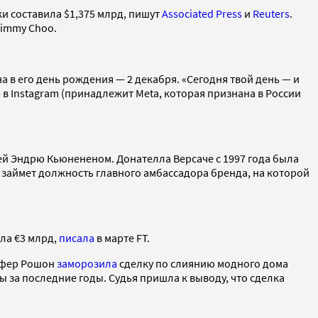
ки составила $1,375 млрд, пишут
Associated Press
и
Reuters
.
Jimmy Choo.
а в его день рождения — 2 декабря. «Сегодня твой день — и
р в Instagram (принадлежит Meta, которая признана в России
цей Эндрю Кьюнененом. Донателла Версаче с 1997 года была
 она займет должность главного амбассадора бренда, на которой
ла €3 млрд,
писала
в марте FT.
ифер Рошон
заморозила
сделку по слиянию модного дома
ды за последние годы. Судья пришла к выводу, что сделка