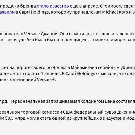
не продажи бренда
стало известно
еще в апреле. Стоимость сдел
аявили
в Capri Holdings, которому принадлежат Michael Kors и 
снователя Versace Джанни. Она отметила, что сделка завершен
том, какая улыбка была бы на твоем лице», — написала моделье
50 лет на пороге своего особняка в Майами-Бич серийным убий
ходе с этого поста с 1 апреля. В Capri Holdings отмечали, что
ьных начинаний Versace».
млрд. Первоначальная запрашиваемая холдингом цена составля
едеральной торговой комиссии США федеральный судья Дженн
мом $8,5 млрд могла стать одной из крупнейших в индустрии мо