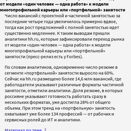
от модели «один человек — одна работа» к модели
многопрофильной карьеры или «портфельной» занятости
Число вакансий с проектной и частичной занятостью за
последние четыре года увеличилось примерно вдвое,
тогда как рост предложений с полной занятостью идет
существенно медленнее. К таким выводам пришли
аналитики hh.ru, которые зафиксировали переход рынка
от модели «один человек — одна работа» к модели
многопрофильной карьеры или «портфельной»
занятости (пресс-релиз есть у Forbes).
По словам аналитиков, одновременно число резюме в
сегменте «портфельной» занятости выросло на 60%.
Сейчас на hh.ru размещено более 14,6 млн вакансий, где
работодатели указывают различные форматы частичной
занятости, отметили аналитики. Доля резюме, в которых
россияне указывают готовность работать сразу в
нескольких форматах, уже достигла 28% от общего
объема. При этом тренд на «портфельную» занятость
охватывает уже более 134 профессий — от рабочих и
сервисных ролей до ИТ и аналитики.
Материал по теме