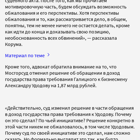
судебного акта. После того, как мы прочитаем
мотивировочную часть, будем обсуждать возможность
обжалования и его перспективы. Хотя перспективы
обжалования и то, как рассматривается дело, в общем,
понятны, тем не менее ничего не остается делать, кроме
как идти до конца и доказывать свою позицию,
необоснованность всех обвинений», — рассказала
Корума.
Материал по теме
Кроме того, адвокат обратила внимание на то, что
Мосгорсуд отменил решение об обращении в доход
государства права требования Галицкого к бизнесмену
Александру Удодову на 1,87 млрд рублей.
«Действительно, суд изменил решение в части обращения
в доход государства права требования к Удодову. Почему
он это сделал? По чьей инициативе? Решение конкретно в
этой части никем не обжаловалось, в том числе Удодовым.
Почему суд по своей инициативе это сделал, нам сложно
сказать. Но формально выглядит это так, как будто