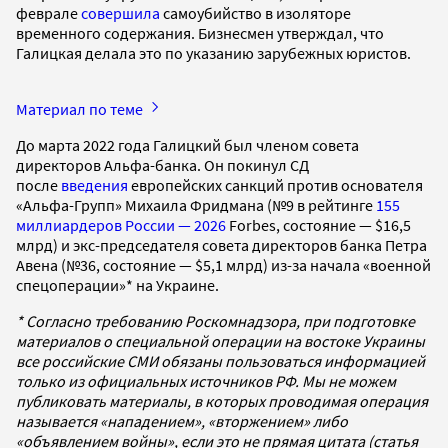
феврале
совершила
самоубийство в изоляторе
временного содержания. Бизнесмен утверждал, что
Галицкая делала это по указанию зарубежных юристов.
Материал по теме
До марта 2022 года Галицкий был членом совета
директоров Альфа-банка. Он покинул СД
после
введения
европейских санкций против основателя
«Альфа-Групп» Михаила Фридмана (№9 в рейтинге
155
миллиардеров России — 2026
Forbes, состояние — $16,5
млрд) и экс-председателя совета директоров банка Петра
Авена (№36, состояние — $5,1 млрд) из-за начала «военной
спецоперации»* на Украине.
* Согласно требованию Роскомнадзора, при подготовке
материалов о специальной операции на востоке Украины
все российские СМИ обязаны пользоваться информацией
только из официальных источников РФ. Мы не можем
публиковать материалы, в которых проводимая операция
называется «нападением», «вторжением» либо
«объявлением войны», если это не прямая цитата (статья