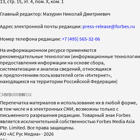
13, стр. 15, эт. 4, пом. X, ком. 1
Главный редактор: Мазурин Николай Дмитриевич
Адрес электронной почты редакции:
press-release@forbes.ru
Номер телефона редакции:
+7 (495) 565-32-06
На информационном ресурсе применяются
рекомендательные технологии (информационные технологии
предоставления информации на основе сбора,
систематизации и анализа сведений, относящихся
к предпочтениям пользователей сети «Интернет»,
находящихся на территории Российской Федерации)
СМИ2
SPARROW
INFOX
Перепечатка материалов и использование их в любой форме,
в том числе и в электронных СМИ, возможны только с
письменного разрешения редакции. Товарный знак Forbes
является исключительной собственностью Forbes Media Asia
Pte. Limited. Все права защищены.
AO «АС Рус Медиа»
·
2026