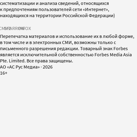
систематизации и анализа сведений, относящихся
к предпочтениям пользователей сети «Интернет»,
находящихся на территории Российской Федерации)
СМИ2
SPARROW
INFOX
Перепечатка материалов и использование их в любой форме,
в том числе и в электронных СМИ, возможны только с
письменного разрешения редакции. Товарный знак Forbes
является исключительной собственностью Forbes Media Asia
Pte. Limited. Все права защищены.
AO «АС Рус Медиа»
·
2026
16+