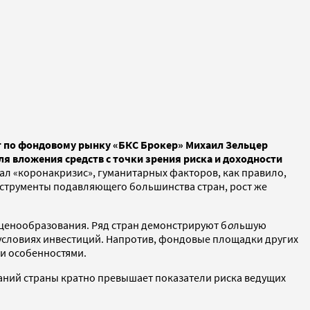
т по фондовому рынку «БКС Брокер» Михаил Зельцер
я вложения средств с точки зрения риска и доходности
ал «коронакризис», гуманитарных факторов, как правило,
струменты подавляющего большинства стран, рост же
ценообразования. Ряд стран демонстрируют б
о
льшую
 условиях инвестиций. Напротив, фондовые площадки других
и особенностями.
паний страны кратно превышает показатели риска ведущих