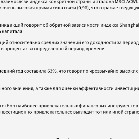
взаимосвязи индекса конкретной страны и эталона MSCI ACWI. Ч
 очень высокая прямая сила связи (0,96), что отражает веду
нка акций говорит об обратной зависимости индекса Shangha
 капитала.
кций относительно средних значений его доходности за перио
а в процентах за определенный период времени.
едний год составила 63%, что говорит о чрезвычайно высоких
вочного значения, а также для оценки эффективности инвестици
ти отбор наиболее привлекательных финансовых инструментов
инвестиционно-привлекательнее выглядит тот или иной страно