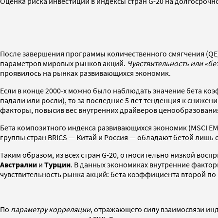
Оценка риска инвестиций в индексы стран G-20 на долгосрочн
После завершения программы количественного смягчения (QE
параметров мировых рынков акций.
Чувствительность или «бе
проявилось на рынках развивающихся экономик.
Если в конце 2000-х можно было наблюдать значение бета ко
падали или росли), то за последние 5 лет тенденция к сниже
факторы, повысив вес внутренних драйверов ценообразования
Бета композитного индекса развивающихся экономик (MSCI EM,
группы стран BRICS — Китай и Россия — обладают бетой лишь 
Таким образом, из всех стран G-20, относительно низкой во
Австралии
и
Турции
. В данных экономиках внутренние факто
чувствительность рынка акций: бета коэффициента второй по в
По
параметру корреляции
, отражающего силу взаимосвязи и