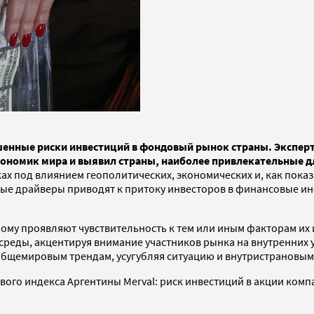
енные риски инвестиций в фондовый рынок страны. Экспер
ономик мира и выявил страны, наиболее привлекательные дл
х под влиянием геополитических, экономических и, как показ
ые драйверы приводят к притоку инвесторов в финансовые ин
му проявляют чувствительность к тем или иным факторам их 
среды, акцентируя внимание участников рынка на внутренних
общемировым трендам, усугубляя ситуацию и внутристрановым
вого индекса Аргентины Merval: риск инвестиций в акции ком