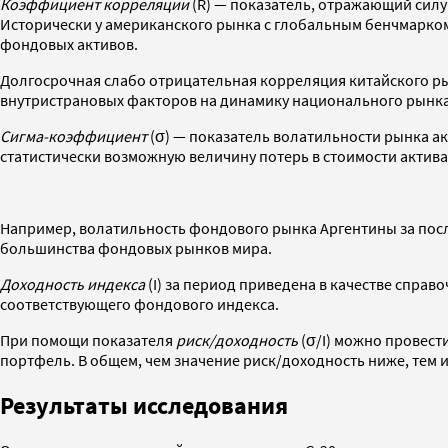
Коэффициент корреляции
(R) — показатель, отражающий силу 
Исторически у американского рынка с глобальным бенчмарком
фондовых активов.
Долгосрочная слабо отрицательная корреляция китайского ры
внутристрановых факторов на динамику национального рынка
Сигма-коэффициент
(σ) — показатель волатильности рынка а
статистически возможную величину потерь в стоимости актив
Например, волатильность фондового рынка Аргентины за посл
большинства фондовых рынков мира.
Доходность индекса
(I) за период приведена в качестве спра
соответствующего фондового индекса.
При помощи показателя
риск/доходность
(σ/I) можно провес
портфель. В общем, чем значение риск/доходность ниже, тем 
Результаты исследования