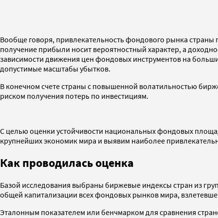
Вообще говоря, привлекательность фондового рынка страны п
получение прибыли носит вероятностный характер, а доходнос
зависимости движения цен фондовых инструментов на больших
допустимые масштабы убытков.
В конечном счете страны с повышенной волатильностью бирж
риском получения потерь по инвестициям.
С целью оценки устойчивости национальных фондовых площад
крупнейших экономик мира и выявим наиболее привлекательны
Как проводилась оценка
Базой исследования выбраны биржевые индексы стран из груп
общей капитализации всех фондовых рынков мира, взлетевшей 
Эталонным показателем или бенчмарком для сравнения страно