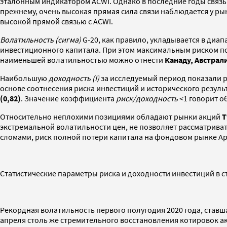
эталонным индикатором ACWI. Однако в последние годы связ
прежнему, очень высокая прямая сила связи наблюдается у р
высокой прямой связью с ACWI.
Волатильность (сигма)
G-20, как правило, укладывается в диа
инвестиционного капитала. При этом максимальным риском по
наименьшей волатильностью можно отнести
Канаду, Австра
Наибольшую
доходность (
I
)
за исследуемый период показали
основе соотнесения риска инвестиций и исторического резул
(0,82)
. Значение коэффициента
риск/доходность
<1 говорит о
Относительно неплохими позициями обладают рынки акций
Т
экстремальной волатильности цен, не позволяет рассматриват
сломами, риск полной потери капитала на фондовом рынке Арг
Статистические параметры риска и доходности инвестиций в с
Рекордная волатильность первого полугодия 2020 года, ставш
апреля столь же стремительного восстановления котировок а