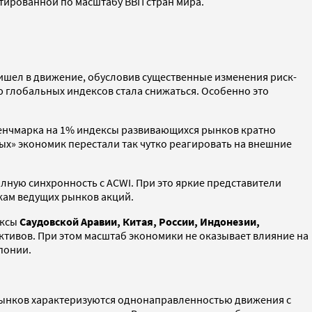
ртированной по масштабу ВВП стран мира.
ишел в движение, обусловив существенные изменения риск-
глобальных индексов стала снижаться. Особенно это
бенчмарка на 1% индексы развивающихся рынков кратно
ых» экономик перестали так чутко реагировать на внешние
олную синхронность с ACWI. При это яркие представители
чкам ведущих рынков акций.
ексы
Саудовской Аравии, Китая, России, Индонезии,
тивов. При этом масштаб экономики не оказывает влияние на
понии.
ынков характеризуются однонаправленностью движения с