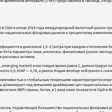
ом временном интервале (5 лет) представлена в таблице, отсо
) в США в конце 2014 года международный валютный рынок пр
та»
национальных фондовых рынков к процентному изменению 
эффициента в диапазоне 1,5–2 (когда при каждом отклонении 
нию бета-параметра лишь усилилась: финансовые рынки «молод
 рисковых активов.
 emerging market) в настоящее время равна 1, демонстрируя п
около 0,5; ЮАР — 0,78, а рынок Индии вообще нейтрален к ска
сприимчивостью к глобальным тенденциям характеризуются инд
ры доминируют над внешними драйверами цен национальных ак
еличине ВВП страны, Китая, в 2 раза ниже показателя США и Я
ндексов, подавляющее большинство национальных фондовых р