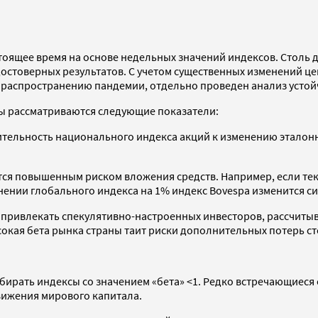
астоящее время на основе недельных значений индексов. Стол
стоверных результатов. С учетом существенных изменений цен
 распространению пандемии, отдельно проведен анализ устойч
сы рассматриваются следующие показатели:
вительность национального индекса акций к изменению эталон
тся повышенным риском вложения средств. Например, если тек
нении глобального индекса на 1% индекс Bovespa изменится си
привлекать спекулятивно-настроенных инвесторов, рассчиты
сокая бета рынка страны таит риски дополнительных потерь ст
рать индексы со значением «бета» <1. Редко встречающиеся 
ижения мирового капитала.