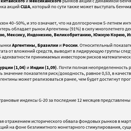
ь
китайского
и
мексиканского
рынков акций с динамикой бенчма
ынка акций
США
, который по сути также может выступать бенчм
пазон 40–50%, и это означает, что на долгосрочном 5-летнем и
терь обладает рынок Аргентины (91%) в силу многолетнего де
лию, Мексику, Индонезию, Великобританию, Южную Корею, 
 рынки
Аргентины, Бразилии
и
России
. Относительный показат
ьтата от вложений средств, выводит в лидирующую группы сле
б адекватности принимаемых инвестором рисков математичес
урции (1,04)
и
Индии (1,09)
. Почти полная неопределенность 
ь значение показателя риск/доходность, равное 0,53, в каче
ентины может реализоваться ранее, чем будет достигнут прог
трановые индексы G-20 за последние 12 месяцев представлены 
ая отражением исторического обвала фондовых рынков в марте
кций на фоне безлимитного монетарного стимулирования, суще