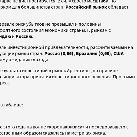
рка не диагностируется. В силу своего масштаба, по-
арком для большинства стран.
Российский рынок
обладает
нтервале риск убытков не превышал и половины
фолтного состояния экономики страны. К рынкам с
Индию
и
Россию
.
ель инвестиционной привлекательности, рассчитываемый на
дующие рынки стран:
Россия (0,66), Бразилия (0,69), США
кому ожиданию дохода.
результата инвестиций в рынок Аргентины, по причине
стве индикатора принятия инвестиционного решения. Простыми
ресс.
в таблице:
 этого года на волне «коронакризиса» и последовавшего с
ственным образом сказалась на метриках риска.