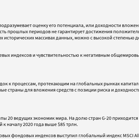
одразумевает оценку его потенциала, или доходности вложени
ть прошлых периодов не гарантирует достижения положительно
 исторических массивах данных, можно с высокой степенью д
евых индексов и чувствительностью к негативным общемировы
ок к процессам, протекающим на глобальных рынках капитала
е страны для вложения средств с позиции риска и доходност
пы 20 ведущих экономик мира. На долю стран G-20 приходится
к началу 2020 года выше $85 трлн.
вых фондовых индексов выступил глобальный индекс MSCI All 