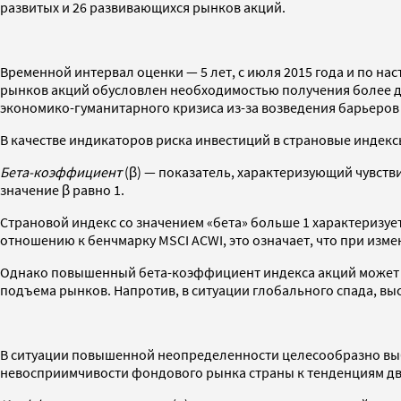
развитых и 26 развивающихся рынков акций.
Временной интервал оценки — 5 лет, с июля 2015 года и по н
рынков акций обусловлен необходимостью получения более до
экономико-гуманитарного кризиса из-за возведения барьеров
В качестве индикаторов риска инвестиций в страновые индек
Бета-коэффициент
(β) — показатель, характеризующий чувст
значение β равно 1.
Страновой индекс со значением «бета» больше 1 характеризуе
отношению к бенчмарку MSCI ACWI, это означает, что при изме
Однако повышенный бета-коэффициент индекса акций может 
подъема рынков. Напротив, в ситуации глобального спада, вы
В ситуации повышенной неопределенности целесообразно выби
невосприимчивости фондового рынка страны к тенденциям дв