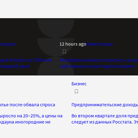
стиции
12 hours ago
Инвестиции
кции Amazon на $350 млн
Мосбиржа начала готовиться к запу
екордной цене
собственного криптодепозитария
Бизнес
илье после обвала спроса
Предпринимательские доходы 
росло на 20–25%, а цены на
Во втором квартале доля пре
кдауна иногородние не
следует из данных Росстата. Э