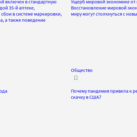
ый включен в стандартную
Ущерб мировой экономике от к
дой 35-й аптеке,
Восстановление мировой эконо
сбои в системе маркировки,
миру могут столкнуться с но
, а также поведение
Общество
года
Почему пандемия привела к р
скачку в США?