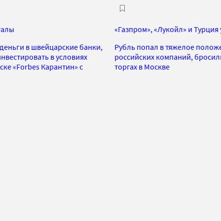
талы
«Газпром», «Лукойл» и Турция
деньги в швейцарские банки,
Рубль попал в тяжелое полож
инвестировать в условиях
российских компаний, бросилис
ке «Forbes Карантин» с
торгах в Москве