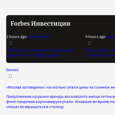
Forbes Инвестиции
2 hours ago
Инвестиции
9 hours ago
Инве
Рубль сдает позиции: почему доллар
Безос продал а
дорожает и что будет дальше
по близкой к р
Бизнес
«Москва затоварена»: на сколько упали цены на съемное ж
Предложение на рынке аренды московского жилья летом вы
фоне пандемии коронавируса упали. Уехавшие во время ло
спешат возвращаться в столицу