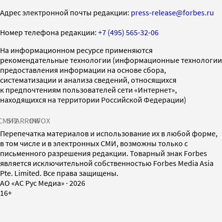
Адрес электронной почты редакции:
press-release@forbes.ru
Номер телефона редакции:
+7 (495) 565-32-06
На информационном ресурсе применяются
рекомендательные технологии (информационные технологии
предоставления информации на основе сбора,
систематизации и анализа сведений, относящихся
к предпочтениям пользователей сети «Интернет»,
находящихся на территории Российской Федерации)
СМИ2
SPARROW
INFOX
Перепечатка материалов и использование их в любой форме,
в том числе и в электронных СМИ, возможны только с
письменного разрешения редакции. Товарный знак Forbes
является исключительной собственностью Forbes Media Asia
Pte. Limited. Все права защищены.
AO «АС Рус Медиа»
·
2026
16+