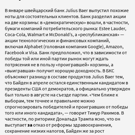
В январе швейцарский банк Julius Baer выпустил похожие
ноты для состоятельных клиентов. Банк разделил акции
на две корзины: в «демократическую» вошли, в частности,
бумаги компаний потребительского рынка: Estee Lauder,
Coca-Cola, Walmart и McDonald’s, а «республиканская» —
акции технологических и финансовых компаний,
включая Alphabet (головная компания Google), Amazon,
Facebook и Visa. Банк предположил, что в зависимости от
победы той или иной партии рынок могут ждать
потрясения не в пользу «проигравшей» корзины, а
«выигравшая» получит хорошую доходность. В БКС
объясняют разницу в составе продуктов Julius Baer тем,
что Байден в апреле остался единственным кандидатом в
президенты США от демократов, а официально утвержден
был только в августе на съезде партии. «Чем ближе к
выборам, тем точнее и правильнее можно
спрогнозировать победителей и проигравших от победы
того или иного кандидата», — говорит Тимур Рахимов. В
частности, по риторике Дональда Трампа ясно, что он
выступает
за
отказ от реформы здравоохранения,
сохранение низких налогов, Байден же за рост