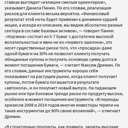
ставках выглядит «излишне смелым ориентиром»,
указывает Данила Панин. По его словам, реализация
рисков для клиента весьма вероятна. «Финансовый
результат этой ноты будет привязан к динамике худшей
акции, а исходя из описания, мы видим абсолютно разные
сектора в составе базовых активов», — говорит Панин.
«Корзина» состоит из 5-7 бумаг с достаточно высокой
волатильностью и явно не из «первого эшелона», это
несет существенные риски того, что «просадка» даже
одной бумаги на 30% не позволит клиенту получать
обещанные купоны и получить основную сумму долга в
момент погашения бумаги, — считает Максим Дремин. По
его словам, данные инструменты хорошо себя
показывают на растущем рынке, когда клиент получает
купоны, потом бумага погашается в результате
«автокола», и он покупает новый выпуск. На падающем
рынке или при боковом тренде риски по продукту высоки,
особенно в момент погашения инструмента. «В периоды
кризисов 2008 и 2014 годов многие инвесторы теряли на
таких инструментах до 90% своих вложений», — отмечает
Дремин.
«В структурные продукты, как правило, зашиты высокие