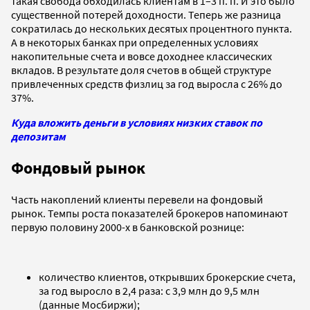
такая свобода обходилась клиентам в 1–3 п. п. И это было
существенной потерей доходности. Теперь же разница
сократилась до нескольких десятых процентного пункта.
А в некоторых банках при определенных условиях
накопительные счета и вовсе доходнее классических
вкладов. В результате доля счетов в общей структуре
привлеченных средств физлиц за год выросла с 26% до
37%.
Куда вложить деньги в условиях низких ставок по
депозитам
Фондовый рынок
Часть накоплений клиенты перевели на фондовый
рынок. Темпы роста показателей брокеров напоминают
первую половину 2000-х в банковской рознице:
количество клиентов, открывших брокерские счета,
за год выросло в 2,4 раза: с 3,9 млн до 9,5 млн
(данные Мосбиржи);