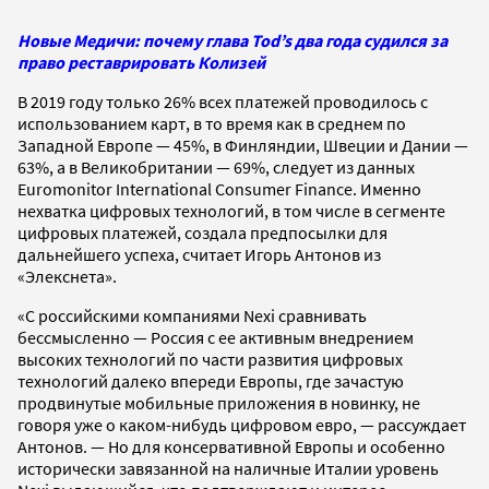
Новые Медичи: почему глава Tod’s два года судился за
право реставрировать Колизей
В 2019 году только 26% всех платежей проводилось с
использованием карт, в то время как в среднем по
Западной Европе — 45%, в Финляндии, Швеции и Дании —
63%, а в Великобритании — 69%, следует из данных
Euromonitor International Consumer Finance. Именно
нехватка цифровых технологий, в том числе в сегменте
цифровых платежей, создала предпосылки для
дальнейшего успеха, считает Игорь Антонов из
«Элекснета».
«С российскими компаниями Nexi сравнивать
бессмысленно — Россия с ее активным внедрением
высоких технологий по части развития цифровых
технологий далеко впереди Европы, где зачастую
продвинутые мобильные приложения в новинку, не
говоря уже о каком-нибудь цифровом евро, — рассуждает
Антонов. — Но для консервативной Европы и особенно
исторически завязанной на наличные Италии уровень