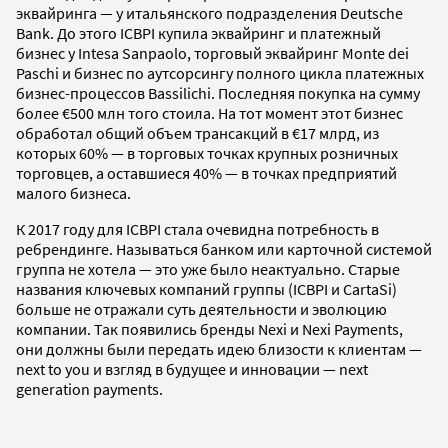
эквайринга — у итальянского подразделения Deutsche
Bank. До этого ICBPI купила эквайринг и платежный
бизнес у Intesa Sanpaolo, торговый эквайринг Monte dei
Paschi и бизнес по аутсорсингу полного цикла платежных
бизнес-процессов Bassilichi. Последняя покупка на сумму
более €500 млн того стоила. На тот момент этот бизнес
обработал общий объем трансакций в €17 млрд, из
которых 60% — в торговых точках крупных розничных
торговцев, а оставшиеся 40% — в точках предприятий
малого бизнеса.
К 2017 году для ICBPI стала очевидна потребность в
ребрендинге. Называться банком или карточной системой
группа не хотела — это уже было неактуально. Старые
названия ключевых компаний группы (ICBPI и CartaSi)
больше не отражали суть деятельности и эволюцию
компании. Так появились бренды Nexi и Nexi Payments,
они должны были передать идею близости к клиентам —
next to you и взгляд в будущее и инновации — next
generation payments.