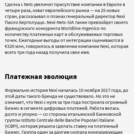
Сделка с Nets увеличит присутствие компании в Европе в
четыре раза, охват европейского рынка — на 25 новых
стран, рассказывал о планах генеральный директор Nexi
Паоло Бертолуццо. Nexi-Nets-SIA также превзойдет своего
французского конкурента Worldline-Ingenico по
количеству платежных карт и обслуживаемых торговых
точек. Ежегодные выгоды от интеграции оцениваются в
€320 млн, говорилось в заявлении компании Nexi, которая
всего три года назад получила свое имя.
Платежная эволюция
Формально история Nexi началась 10 ноября 2017 года, до
этой даты такого бренда не существовало. Но это не
означает, что Nexi с нуля за три года построила огромный
бизнес в сегменте цифровых платежей. Работа велась
долго и упорно — со стороны итальянской банковской
группы Istituto Centrale delle Banche Popolari Italiane
(ICBPI), которая решила сделать ставку на платежный
бизнес. Группа один за другим скупала конкурирующие