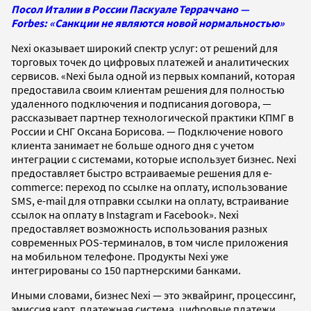
Посол Италии в России Паскуале Терраччано —
Forbes: «Санкции не являются новой нормальностью»
Nexi оказывает широкий спектр услуг: от решений для
торговых точек до цифровых платежей и аналитических
сервисов. «Nexi была одной из первых компаний, которая
предоставила своим клиентам решения для полностью
удаленного подключения и подписания договора, —
рассказывает партнер технологической практики КПМГ в
России и СНГ Оксана Борисова. — Подключение нового
клиента занимает не больше одного дня с учетом
интеграции с системами, которые использует бизнес. Nexi
предоставляет быстро встраиваемые решения для e-
commerce: переход по ссылке на оплату, использование
SMS, e-mail для отправки ссылки на оплату, встраивание
ссылок на оплату в Instagram и Facebook». Nexi
предоставляет возможность использования разных
современных POS-терминалов, в том числе приложения
на мобильном телефоне. Продукты Nexi уже
интегрированы со 150 партнерскими банками.
Иными словами, бизнес Nexi — это эквайринг, процессинг,
эмиссия карт, платежная система, цифровые платежи,