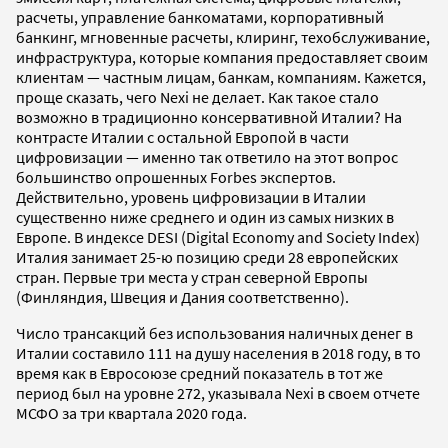
расчеты, управление банкоматами, корпоративный
банкинг, мгновенные расчеты, клиринг, техобслуживание,
инфраструктура, которые компания предоставляет своим
клиентам — частным лицам, банкам, компаниям. Кажется,
проще сказать, чего Nexi не делает. Как такое стало
возможно в традиционно консервативной Италии? На
контрасте Италии с остальной Европой в части
цифровизации — именно так ответило на этот вопрос
большинство опрошенных Forbes экспертов.
Действительно, уровень цифровизации в Италии
существенно ниже среднего и один из самых низких в
Европе. В индексе DESI (Digital Economy and Society Index)
Италия занимает 25-ю позицию среди 28 европейских
стран. Первые три места у стран северной Европы
(Финляндия, Швеция и Дания соответственно).
Число трансакций без использования наличных денег в
Италии составило 111 на душу населения в 2018 году, в то
время как в Евросоюзе средний показатель в тот же
период был на уровне 272, указывала Nexi в своем отчете
МСФО за три квартала 2020 года.