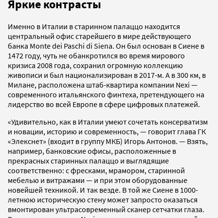
Яркие контрасты
Именно в Италии в старинном палаццо находится
центральный офис старейшего в мире действующего
банка Monte dei Paschi di Siena. Он был основан в Сиене в
1472 году, чуть не обанкротился во время мирового
кризиса 2008 года, сохранил огромную коллекцию
живописи и был национализирован в 2017-м. А в 300 км, в
Милане, расположена штаб-квартира компании Nexi —
современного итальянского финтеха, претендующего на
лидерство во всей Европе в сфере цифровых платежей.
«Удивительно, как в Италии умеют сочетать консерватизм
и новации, историю и современность, — говорит глава ГК
«Элекснет» (входит в группу МКБ) Игорь Антонов. — Взять,
например, банковские офисы, расположенные в
прекрасных старинных палаццо и выглядящие
соответственно: с фресками, мрамором, старинной
мебелью и витражами — и при этом оборудованные
новейшей техникой. И так везде. В той же Сиене в 1000-
летнюю историческую стену может запросто оказаться
вмонтирован ультрасовременный сканер сетчатки глаза.