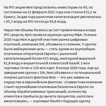
На IPO акции Nexi предлагались инвесторам по €9, по
состоянию на 22 февраля 2021 года они стоили €15,2 за
бумагу. За два года рыночная капитализация увеличилась
с €5,7 млрд на IPO почти до €9,8 млрд.
Нарастив объемы бизнеса за счет привлеченных в ходе
IPO средств, Nexi провела крупную сделку M&A. Осенью
2020 года Nexi и другой участник рынка цифровых
платежей, компания SIA, объявили о слиянии. У сделки
была амбициозная цель — стать одним из крупнейших
платежных операторов Европы с рыночной
капитализацией более €15 млрд, ежегодной выручкой
€1,8 млрд и внушительной клиентской базой: 2 млн
торговых точек и 120 млн карт. В конце 2020 года, еще до
завершения сделки с SIA, Nexi объявила о потенциальной
покупке датского финтеха Nets — это уже заявка на
лидерство в европейском финтехе. «Совместная компания
станет крупнейшим платежным бизнесом в Европе по
объему обрабатываемых транcакций, количеству
клиентов и прибыли до вычета процентов, налогов и
амортизации», — оценивал Reuters будущую сделку.