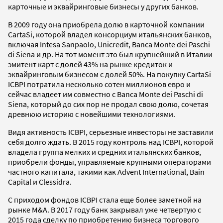
карточные и эквайринговые бизнесы у других банков.
В 2009 году она приобрела долю в карточной компании
CartaSi, которой владел консорциум итальянских банков,
включая Intesa Sanpaolo, Unicredit, Banca Monte dei Paschi
di Siena и др. На тот момент это был крупнейший в Италии
эмитент карт с долей 43% на рынке кредиток и
эквайринговым бизнесом с долей 50%. На покупку CartaSi
ICBPI потратила несколько сотен миллионов евро и
сейчас владеет им совместно с Banca Monte dei Paschi di
Siena, который до сих пор не продал свою долю, сочетая
древнюю историю с новейшими технологиями.
Видя активность ICBPI, серьезные инвесторы не заставили
себя долго ждать. В 2015 году контроль над ICBPI, которой
владела группа мелких и средних итальянских банков,
приобрели фонды, управляемые крупными операторами
частного капитала, такими как Advent International, Bain
Capital и Clessidra.
С приходом фондов ICBPI стала еще более заметной на
рынке M&A. В 2017 году банк закрывал уже четвертую с
2015 года сделку по приобретению бизнеса торгового