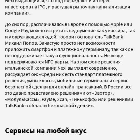
Nexi выдающийся, что подтверждают и интерес
инвесторов на IPO, и растущая рыночная капитализация
компании».
До сих пор, расплачиваясь в Европе с помощью Apple или
Google Pay, можно встретить недоумение как у кассира, так
и у окружающих людей, говорит основатель TalkBank
Михаил Попов. Зачастую просто нет возможности
приложить смартфон к платежному терминалу, так как он
не поддерживает такую функциональность. Не везде
поддерживаются NFC-карты. На этом фоне решения
итальянской компании Nexi выглядят современно,
рассуждает он: «Среди них есть стандарт платежного
решения, умные кассы, мобильные терминалы и сервис
безопасной сделки для онлайн-трансакций. В России все
это давно представлено решениями от «Эвотор»,
«МодульКассы», PayMe, 2can, «Тинькофф» или решениями
TalkBank в области безопасной сделки».
Сервисы на любой вкус