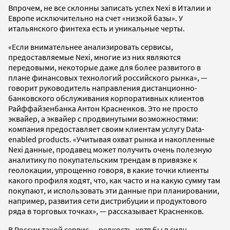
Впрочем, не все склонны записать успех Nexi в Италии и
Европе исключительно на счет «низкой базы». У
итальянского финтеха есть и уникальные черты.
«Если внимательнее анализировать сервисы,
предоставляемые Nexi, многие из них являются
передовыми, некоторые даже для более развитого в
плане финансовых технологий российского рынка», —
говорит руководитель направления дистанционно-
банковского обслуживания корпоративных клиентов
Райффайзенбанка Антон Красненков. Это не просто
эквайер, а эквайер с продвинутыми возможностями:
компания предоставляет своим клиентам услугу Data-
enabled products. «Учитывая охват рынка и накопленные
Nexi данные, продавец может получить очень полезную
аналитику по покупательским трендам в привязке к
геолокации, упрощенно говоря, в какие точки клиенты
какого профиля ходят, что, как часто и на какую сумму там
покупают, и использовать эти данные при планировании,
например, развития сети дистрибуции и продуктового
ряда в торговых точках», — рассказывает Красненков.
В России такой сервис — редкость, хотя бы в силу