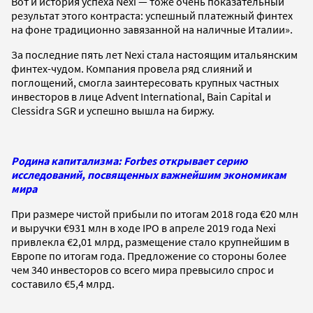
Вот и история успеха Nexi — тоже очень показательный
результат этого контраста: успешный платежный финтех
на фоне традиционно завязанной на наличные Италии».
За последние пять лет Nexi стала настоящим итальянским
финтех-чудом. Компания провела ряд слияний и
поглощений, смогла заинтересовать крупных частных
инвесторов в лице Advent International, Bain Capital и
Clessidra SGR и успешно вышла на биржу.
Родина капитализма: Forbes открывает серию
исследований, посвященных важнейшим экономикам
мира
При размере чистой прибыли по итогам 2018 года €20 млн
и выручки €931 млн в ходе IPO в апреле 2019 года Nexi
привлекла €2,01 млрд, размещение стало крупнейшим в
Европе по итогам года. Предложение со стороны более
чем 340 инвесторов со всего мира превысило спрос и
составило €5,4 млрд.