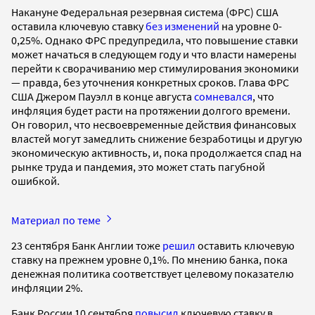
Накануне Федеральная резервная система (ФРС) США
оставила ключевую ставку
без изменений
на уровне 0-
0,25%. Однако ФРС предупредила, что повышение ставки
может начаться в следующем году и что власти намерены
перейти к сворачиванию мер стимулирования экономики
— правда, без уточнения конкретных сроков. Глава ФРС
США Джером Пауэлл в конце августа
сомневался
, что
инфляция будет расти на протяжении долгого времени.
Он говорил, что несвоевременные действия финансовых
властей могут замедлить снижение безработицы и другую
экономическую активность, и, пока продолжается спад на
рынке труда и пандемия, это может стать пагубной
ошибкой.
Материал по теме
23 сентября Банк Англии тоже
решил
оставить ключевую
ставку на прежнем уровне 0,1%. По мнению банка, пока
денежная политика соответствует целевому показателю
инфляции 2%.
Банк России 10 сентября
повысил
ключевую ставку в