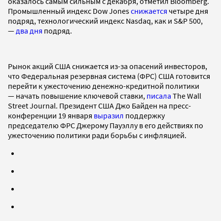
оказалось самым сильным с декабря, отметил Bloomberg.
Промышленный индекс Dow Jones
снижается
четыре дня
подряд, технологический индекс Nasdaq, как и S&P 500,
—
два дня
подряд.
Рынок акций США снижается из-за опасений инвесторов,
что Федеральная резервная система (ФРС) США готовится
перейти к ужесточению денежно-кредитной политики
— начать повышение ключевой ставки,
писала
The Wall
Street Journal. Президент США Джо Байден на пресс-
конференции 19 января
выразил
поддержку
председателю ФРС Джерому Пауэллу в его действиях по
ужесточению политики ради борьбы с инфляцией.