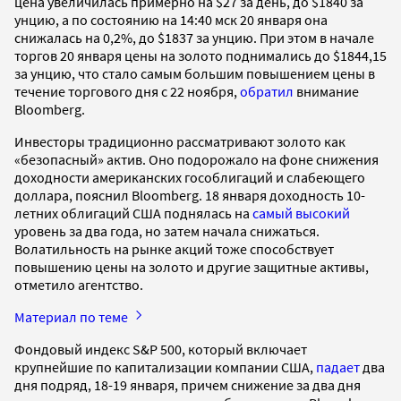
цена увеличилась примерно на $27 за день, до $1840 за
унцию, а по состоянию на 14:40 мск 20 января она
снижалась на 0,2%, до $1837 за унцию. При этом в начале
торгов 20 января цены на золото поднимались до $1844,15
за унцию, что стало самым большим повышением цены в
течение торгового дня с 22 ноября,
обратил
внимание
Bloomberg.
Инвесторы традиционно рассматривают золото как
«безопасный» актив. Оно подорожало на фоне снижения
доходности американских гособлигаций и слабеющего
доллара, пояснил Bloomberg. 18 января доходность 10-
летних облигаций США поднялась на
самый высокий
уровень за два года, но затем начала снижаться.
Волатильность на рынке акций тоже способствует
повышению цены на золото и другие защитные активы,
отметило агентство.
Материал по теме
Фондовый индекс S&P 500, который включает
крупнейшие по капитализации компании США,
падает
два
дня подряд, 18-19 января, причем снижение за два дня