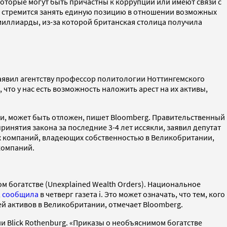
 которые могут быть причастны к коррупции или имеют связи с
ад стремится занять единую позицию в отношении возможных
 миллиарды, из-за которой британская столица получила
явил агентству профессор политологии Ноттингемского
что у нас есть возможность наложить арест на их активы,
и, может быть отложен, пишет Bloomberg. Правительственный
инятия закона за последние 3-4 лет иссякли, заявил депутат
ых компаний, владеющих собственностью в Великобритании,
компаний.
 богатстве (Unexplained Wealth Orders). Национальное
,
сообщила
в четверг газета i. Это может означать, что тем, кого
ей активов в Великобритании, отмечает Bloomberg.
и Blick Rothenburg. «Приказы о необъяснимом богатстве