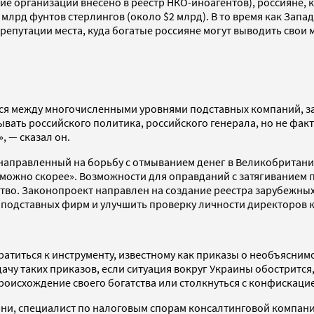
ение организации внесено в реестр НКО-иноагентов), россияне,
 млрд фунтов стерлингов (около $2 млрд). В то время как Зап
 репутации места, куда богатые россияне могут выводить свои
ся между многочисленными уровнями подставных компаний, за
ать российского политика, российского генерала, но не факт, 
, — сказал он.
 направленный на борьбу с отмыванием денег в Великобритани
можно скорее». Возможности для оправданий с затягиванием пр
тство. Законопроект направлен на создание реестра зарубежн
 подставных фирм и улучшить проверку личности директоров 
титься к инструменту, известному как приказы о необъяснимом
ачу таких приказов, если ситуация вокруг Украины обострится
происхождение своего богатства или столкнуться с конфискаци
рни, специалист по налоговым спорам консалтинговой компани