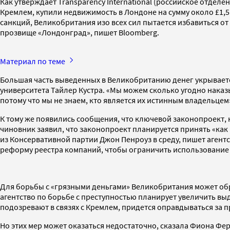
Как утверждает Transparency International (российское отдел
Кремлем, купили недвижимость в Лондоне на сумму около £1,5
санкций, Великобритания изо всех сил пытается избавиться от
прозвище «Лондонград», пишет Bloomberg.
Материал по теме
Большая часть выведенных в Великобританию денег укрывает
университета Тайлер Кустра. «Мы можем сколько угодно наказыв
потому что мы не знаем, кто является их истинным владельцем»
К тому же появились сообщения, что ключевой законопроект,
чиновник заявил, что законопроект планируется принять «как 
из Консервативной партии Джон Пенроуз в среду, пишет аген
реформу реестра компаний, чтобы ограничить использование
Для борьбы с «грязными деньгами» Великобритания может обра
агентство по борьбе с преступностью планирует увеличить выд
подозревают в связях с Кремлем, придется оправдываться за 
Но этих мер может оказаться недостаточно, сказала Фиона Фе