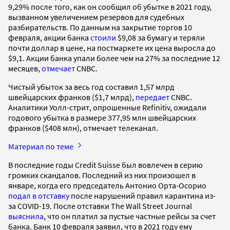
9,29% после того, как он сообщил об убытке в 2021 году,
вызванном увеличением резервов для судебных
разбирательств. По данным на закрытие торгов 10
февраля, акции банка
стоили
$9,08 за бумагу и теряли
почти доллар в цене, на постмаркете их цена выросла до
$9,1. Акции банка упали более чем на 27% за последние 12
месяцев,
отмечает
CNBC.
Чистый убыток за весь год составил 1,57 млрд
швейцарских франков ($1,7 млрд),
передает
CNBC.
Аналитики Уолл-стрит, опрошенные Refinitiv, ожидали
годового убытка в размере 377,95 млн швейцарских
франков ($408 млн), отмечает телеканал.
Материал по теме
В последние годы Credit Suisse был вовлечен в серию
громких скандалов. Последний из них произошел в
январе, когда его председатель Антонио Орта-Осорио
подал в отставку
после нарушений правил карантина из-
за COVID-19. После отставки The Wall Street Journal
выяснила
, что он платил за пустые частные рейсы за счет
банка. Банк 10 февраля заявил, что в 2021 году ему