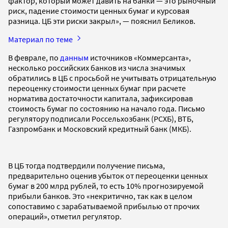
фактор, который может давить на банки — это рыночный
риск, падение стоимости ценных бумаг и курсовая
разница. ЦБ эти риски закрыл», — пояснил Беликов.
Материал по теме
В феврале, по
данным
источников «Коммерсанта»,
несколько российских банков из числа значимых
обратились в ЦБ с просьбой не учитывать отрицательную
переоценку стоимости ценных бумаг при расчете
норматива достаточности капитала, зафиксировав
стоимость бумаг по состоянию на начало года. Письмо
регулятору подписали Россельхозбанк (РСХБ), ВТБ,
Газпромбанк и Московский кредитный банк (МКБ).
В ЦБ тогда подтвердили получение письма,
предварительно оценив убыток от переоценки ценных
бумаг в 200 млрд рублей, то есть 10% прогнозируемой
прибыли банков. Это «некритично, так как в целом
сопоставимо с зарабатываемой прибылью от прочих
операций», отметил регулятор.