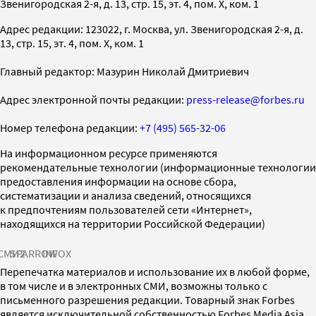
Звенигородская 2-я, д. 13, стр. 15, эт. 4, пом. X, ком. 1
Адрес редакции: 123022, г. Москва, ул. Звенигородская 2-я, д.
13, стр. 15, эт. 4, пом. X, ком. 1
Главный редактор: Мазурин Николай Дмитриевич
Адрес электронной почты редакции:
press-release@forbes.ru
Номер телефона редакции:
+7 (495) 565-32-06
На информационном ресурсе применяются
рекомендательные технологии (информационные технологии
предоставления информации на основе сбора,
систематизации и анализа сведений, относящихся
к предпочтениям пользователей сети «Интернет»,
находящихся на территории Российской Федерации)
СМИ2
SPARROW
INFOX
Перепечатка материалов и использование их в любой форме,
в том числе и в электронных СМИ, возможны только с
письменного разрешения редакции. Товарный знак Forbes
является исключительной собственностью Forbes Media Asia