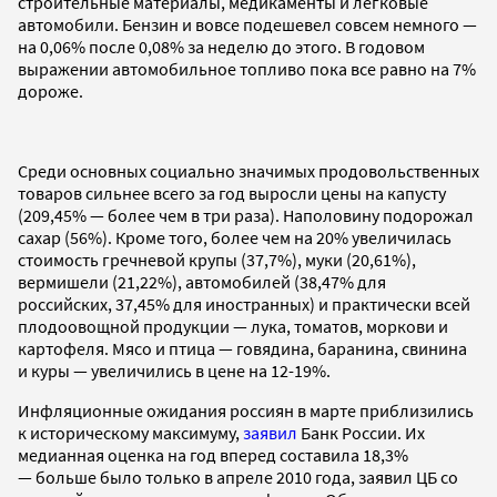
строительные материалы, медикаменты и легковые
автомобили. Бензин и вовсе подешевел совсем немного —
на 0,06% после 0,08% за неделю до этого. В годовом
выражении автомобильное топливо пока все равно на 7%
дороже.
Среди основных социально значимых продовольственных
товаров сильнее всего за год выросли цены на капусту
(209,45% — более чем в три раза). Наполовину подорожал
сахар (56%). Кроме того, более чем на 20% увеличилась
стоимость гречневой крупы (37,7%), муки (20,61%),
вермишели (21,22%), автомобилей (38,47% для
российских, 37,45% для иностранных) и практически всей
плодоовощной продукции — лука, томатов, моркови и
картофеля. Мясо и птица — говядина, баранина, свинина
и куры — увеличились в цене на 12-19%.
Инфляционные ожидания россиян в марте приблизились
к историческому максимуму,
заявил
Банк России. Их
медианная оценка на год вперед составила 18,3%
— больше было только в апреле 2010 года, заявил ЦБ со