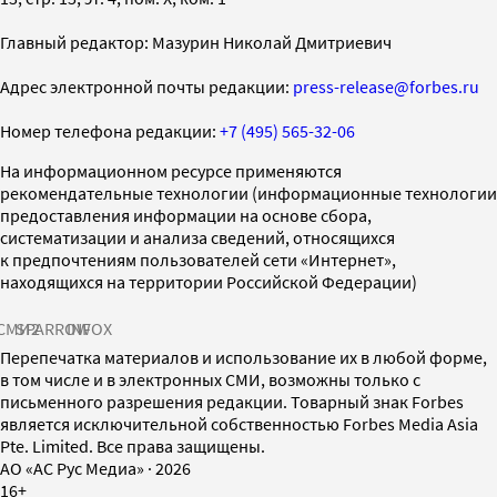
Главный редактор: Мазурин Николай Дмитриевич
Адрес электронной почты редакции:
press-release@forbes.ru
Номер телефона редакции:
+7 (495) 565-32-06
На информационном ресурсе применяются
рекомендательные технологии (информационные технологии
предоставления информации на основе сбора,
систематизации и анализа сведений, относящихся
к предпочтениям пользователей сети «Интернет»,
находящихся на территории Российской Федерации)
СМИ2
SPARROW
INFOX
Перепечатка материалов и использование их в любой форме,
в том числе и в электронных СМИ, возможны только с
письменного разрешения редакции. Товарный знак Forbes
является исключительной собственностью Forbes Media Asia
Pte. Limited. Все права защищены.
AO «АС Рус Медиа»
·
2026
16+