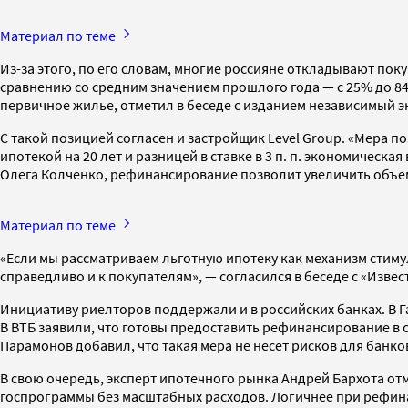
Материал по теме
Из-за этого, по его словам, многие россияне откладывают по
сравнению со средним значением прошлого года — с 25% до 84
первичное жилье, отметил в беседе с изданием независимый 
С такой позицией согласен и застройщик Level Group. «Мера п
ипотекой на 20 лет и разницей в ставке в 3 п. п. экономичес
Олега Колченко, рефинансирование позволит увеличить объе
Материал по теме
«Если мы рассматриваем льготную ипотеку как механизм стиму
справедливо и к покупателям», — согласился в беседе с «Изве
Инициативу риелторов поддержали и в российских банках. В 
В ВТБ заявили, что готовы предоставить рефинансирование в
Парамонов добавил, что такая мера не несет рисков для банко
В свою очередь, эксперт ипотечного рынка Андрей Бархота от
госпрограммы без масштабных расходов. Логичнее при рефинан