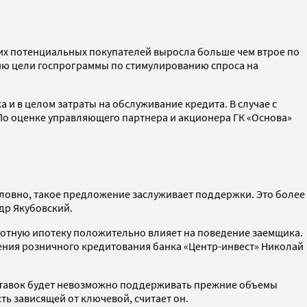
аких потенциальных покупателей выросла больше чем втрое по
нию цели госпрограммы по стимулированию спроса на
а и в целом затраты на обслуживание кредита. В случае с
. По оценке управляющего партнера и акционера ГК «Основа»
словно, такое предложение заслуживает поддержки. Это более
ндр Якубовский.
готную ипотеку положительно влияет на поведение заемщика.
ения розничного кредитования банка «Центр-инвест» Николай
а ставок будет невозможно поддерживать прежние объемы
ь зависящей от ключевой, считает он.