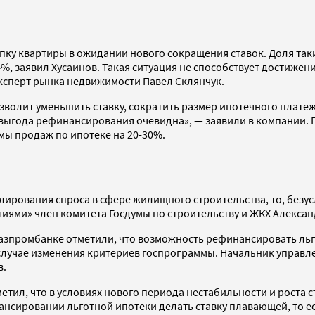
купку квартиры в ожидании нового сокращения ставок. Доля т
%, заявил Хусаинов. Такая ситуация не способствует достиже
эксперт рынка недвижимости Павел Склянчук.
озволит уменьшить ставку, сократить размер ипотечного платеж
кая выгода рефинансирования очевидна», — заявили в компании
мы продаж по ипотеке на 20-30%.
лирования спроса в сфере жилищного строительства, то, безу
стиями» член комитета Госдумы по строительству и ЖКХ Алекса
Газпромбанке отметили, что возможность рефинансировать ль
 случае изменения критериев госпрограммы. Начальник управл
в.
метил, что в условиях нового периода нестабильности и рост
сировании льготной ипотеки делать ставку плавающей, то ест