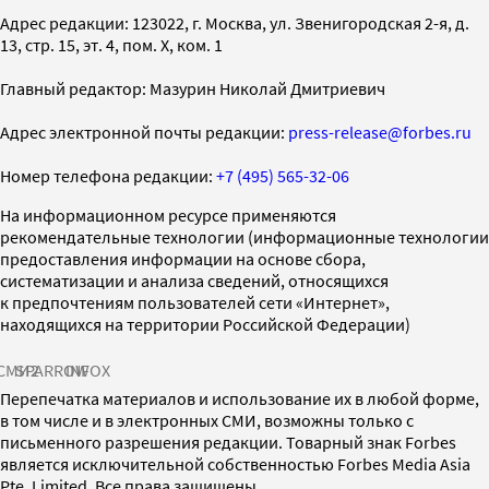
Адрес редакции: 123022, г. Москва, ул. Звенигородская 2-я, д.
13, стр. 15, эт. 4, пом. X, ком. 1
Главный редактор: Мазурин Николай Дмитриевич
Адрес электронной почты редакции:
press-release@forbes.ru
Номер телефона редакции:
+7 (495) 565-32-06
На информационном ресурсе применяются
рекомендательные технологии (информационные технологии
предоставления информации на основе сбора,
систематизации и анализа сведений, относящихся
к предпочтениям пользователей сети «Интернет»,
находящихся на территории Российской Федерации)
СМИ2
SPARROW
INFOX
Перепечатка материалов и использование их в любой форме,
в том числе и в электронных СМИ, возможны только с
письменного разрешения редакции. Товарный знак Forbes
является исключительной собственностью Forbes Media Asia
Pte. Limited. Все права защищены.