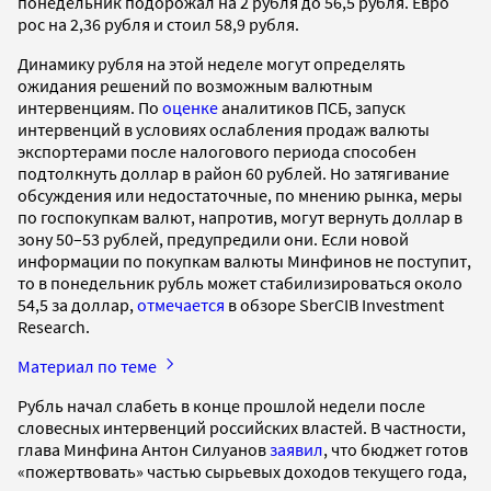
понедельник подорожал на 2 рубля до 56,5 рубля. Евро
рос на 2,36 рубля и стоил 58,9 рубля.
Динамику рубля на этой неделе могут определять
ожидания решений по возможным валютным
интервенциям. По
оценке
аналитиков ПСБ, запуск
интервенций в условиях ослабления продаж валюты
экспортерами после налогового периода способен
подтолкнуть доллар в район 60 рублей. Но затягивание
обсуждения или недостаточные, по мнению рынка, меры
по госпокупкам валют, напротив, могут вернуть доллар в
зону 50–53 рублей, предупредили они. Если новой
информации по покупкам валюты Минфинов не поступит,
то в понедельник рубль может стабилизироваться около
54,5 за доллар,
отмечается
в обзоре SberCIB Investment
Research.
Материал по теме
Рубль начал слабеть в конце прошлой недели после
словесных интервенций российских властей. В частности,
глава Минфина Антон Силуанов
заявил
, что бюджет готов
«пожертвовать» частью сырьевых доходов текущего года,