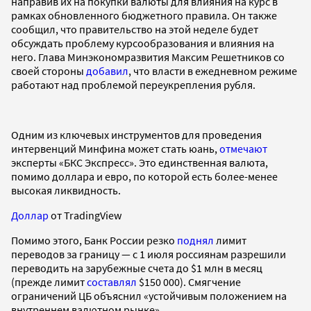
направив их на покупки валюты для влияния на курс в
рамках обновленного бюджетного правила. Он также
сообщил, что правительство на этой неделе будет
обсуждать проблему курсообразования и влияния на
него. Глава Минэкономразвития Максим Решетников со
своей стороны
добавил
, что власти в ежедневном режиме
работают над проблемой переукрепления рубля.
Одним из ключевых инструментов для проведения
интервенций Минфина может стать юань,
отмечают
эксперты «БКС Экспресс». Это единственная валюта,
помимо доллара и евро, по которой есть более-менее
высокая ликвидность.
Доллар
от TradingView
Помимо этого, Банк России резко
поднял
лимит
переводов за границу — с 1 июля россиянам разрешили
переводить на зарубежные счета до $1 млн в месяц
(прежде лимит
составлял
$150 000). Смягчение
ограничений ЦБ объяснил «устойчивым положением на
внутреннем валютном рынке».