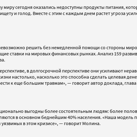
у миру сегодня оказались недоступны продукты питания, котор
ету и голод. Вместе с этим с каждым днем растет угроза уси
невозможно решить без немедленной помощи со стороны миров
ущие ставки на мировых финансовых рынках. Анализ 159 разви
ва.
ерспективе, в долгосрочной перспективе они усиливают нерав
изни настолько, насколько это способна сделать целевая ден
ести к еще большим травмам», — говорит автор доклада, глав
орционально выгодны более состоятельным людям: более полов
вляются в основном беднейшим 40% населения. «Наша модель 
 уязвимых в этом кризисе», — говорит Молина.