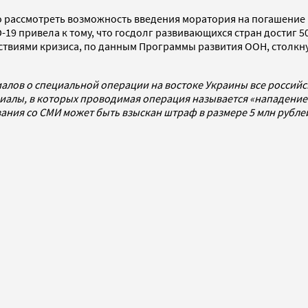
 рассмотреть возможность введения моратория на погашение 
19 привела к тому, что госдолг развивающихся стран достиг 50
дствиями кризиса, по данным Программы развития ООН, столкн
алов о специальной операции на востоке Украины все россий
алы, в которых проводимая операция называется «нападением
ования со СМИ может быть взыскан штраф в размере 5 млн рубл