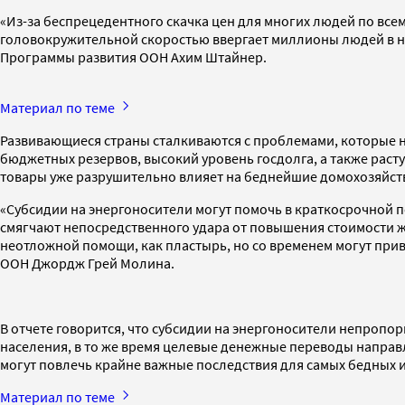
«Из-за беспрецедентного скачка цен для многих людей по всем
головокружительной скоростью ввергает миллионы людей в нищ
Программы развития ООН Ахим Штайнер.
Материал по теме
Развивающиеся страны сталкиваются с проблемами, которые 
бюджетных резервов, высокий уровень госдолга, а также раст
товары уже разрушительно влияет на беднейшие домохозяйст
«Субсидии на энергоносители могут помочь в краткосрочной п
смягчают непосредственного удара от повышения стоимости ж
неотложной помощи, как пластырь, но со временем могут прив
ООН Джордж Грей Молина.
В отчете говорится, что субсидии на энергоносители непроп
населения, в то же время целевые денежные переводы напра
могут повлечь крайне важные последствия для самых бедных и
Материал по теме