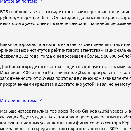
Материал по теме
ВТБ сообщил газете, что видит «рост заинтересованности клие
рублей, утверждает банк. Он ожидает дальнейшего роста спр
некоторого ужесточения в конце февраля, дальнейшие изменен
Банки осторожно подходят к выдаче: за счет меньших лимито
финансовых институтов рейтингового агентства «Национальны
февраля 2022 года: тогда они превышали больше 80 000 рублей
Для банков кредитные карты — один из продуктов с самыми в
Мясников. К 30 июню в России было 5,8 млн просроченных ко
задолженности от объема портфеля в денежном эквиваленте с
просроченными кредитами достаточно устойчивая, но ее могут
Материал по теме
Меньше четверти клиентов российских банков (23%) уверены в
ситуация будет ухудшаться, доля заемщиков, уверенных в соб
консультационных услуг компаниям финансового сектора Kept
межбанковского кредитования сократился почти на 30% — на 3