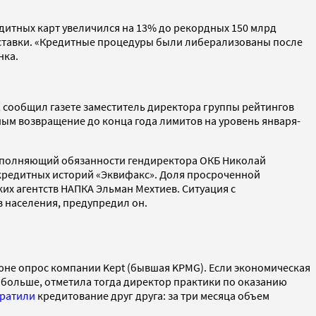
редитных карт увеличился на 13% до рекордных 150 млрд
й ставки. «Кредитные процедуры были либерализованы после
нка.
 сообщил газете заместитель директора группы рейтингов
ым возвращение до конца года лимитов на уровень января-
исполняющий обязанности гендиректора ОКБ Николай
 кредитных историй «Эквифакс». Доля просроченной
их агентств НАПКА Эльман Мехтиев. Ситуация с
в населения, предупредил он.
юне опрос компании Kept (бывшая KPMG). Если экономическая
е больше, отметила тогда директор практики по оказанию
кратили
кредитование друг друга: за три месяца объем