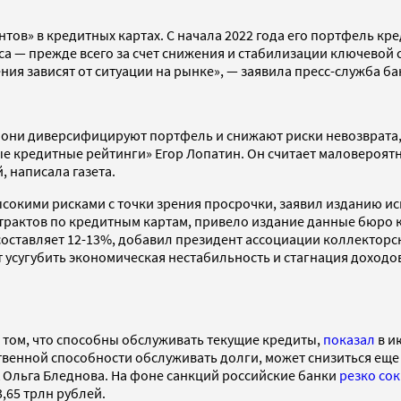
нтов» в кредитных картах. С начала 2022 года его портфель к
оса — прежде всего за счет снижения и стабилизации ключево
ия зависят от ситуации на рынке», — заявила пресс-служба ба
в они диверсифицируют портфель и снижают риски невозврата,
е кредитные рейтинги» Егор Лопатин. Он считает маловероятн
, написала газета.
ысокими рисками с точки зрения просрочки, заявил изданию 
нтрактов по кредитным картам, привело издание данные бюро
оставляет 12-13%, добавил президент ассоциации коллекторск
 усугубить экономическая нестабильность и стагнация доходо
 том, что способны обслуживать текущие кредиты,
показал
в и
ственной способности обслуживать долги, может снизиться ещ
 Ольга Бледнова. На фоне санкций российские банки
резко со
,65 трлн рублей.