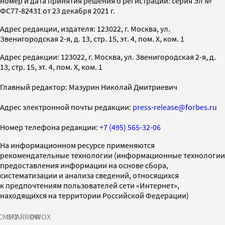
номер и дата принятия решения о регистрации: серия Эл №
ФС77-82431 от 23 декабря 2021 г.
Адрес редакции, издателя: 123022, г. Москва, ул.
Звенигородская 2-я, д. 13, стр. 15, эт. 4, пом. X, ком. 1
Адрес редакции: 123022, г. Москва, ул. Звенигородская 2-я, д.
13, стр. 15, эт. 4, пом. X, ком. 1
Главный редактор: Мазурин Николай Дмитриевич
Адрес электронной почты редакции:
press-release@forbes.ru
Номер телефона редакции:
+7 (495) 565-32-06
На информационном ресурсе применяются
рекомендательные технологии (информационные технологии
предоставления информации на основе сбора,
систематизации и анализа сведений, относящихся
к предпочтениям пользователей сети «Интернет»,
находящихся на территории Российской Федерации)
СМИ2
SPARROW
INFOX