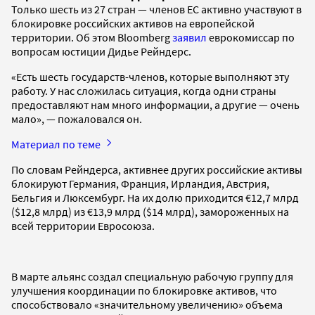
Только шесть из 27 стран — членов ЕС активно участвуют в
блокировке российских активов на европейской
территории. Об этом Bloomberg
заявил
еврокомиссар по
вопросам юстиции Дидье Рейндерс.
«Есть шесть государств-членов, которые выполняют эту
работу. У нас сложилась ситуация, когда одни страны
предоставляют нам много информации, а другие — очень
мало», — пожаловался он.
Материал по теме
По словам Рейндерса, активнее других российские активы
блокируют Германия, Франция, Ирландия, Австрия,
Бельгия и Люксембург. На их долю приходится €12,7 млрд
($12,8 млрд) из €13,9 млрд ($14 млрд), замороженных на
всей территории Евросоюза.
В марте альянс создал специальную рабочую группу для
улучшения координации по блокировке активов, что
способствовало «значительному увеличению» объема