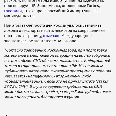
раскрыл. По итогам года импорт упадет на 32,6–36,5%,
прогнозирует ЦБ. Экономисты, опрошенные Forbes,
говорили
, что в апреле российский импорт упал как
минимум на 50%.
При этом за счет роста цен России удалось увеличить
доходы от экспорта нефти, несмотря на сокращение ее
поставок за границу,
отмечало
Международное
энергетическое агентство (МЭА) в июле.
*Согласно требованию Роскомнадзора, при подготовке
материалов о специальной операции на востоке Украины
все российские СМИ обязаны пользоваться информацией
только из официальных источников РФ. Мы не можем
публиковать материалы, в которых проводимая операция
называется «нападением», «вторжением», либо
«объявлением войны», если это не прямая цитата (статья
57 ФЗ о СМИ). В случае нарушения требования со СМИ
может быть взыскан штраф в размере 5 млн рублей, также
может последовать блокировка издания.