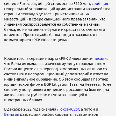
системе Euroclear, общей стоимостью $110 млн,
сообщил
генеральный управляющий администрации казначейства
страны Александр де Гест. Три источника «РБК
Инвестиций» в сфере санкционного права заявили, что
лицензия распространяется на собственные активы
банка, но не на ценные бумаги и средства со счетов его
клиентов. Пресс-служба банка тогда отказалась от
комментариев «РБК Инвестициям».
Кроме того, в середине марта «РБК Инвестиции»
писали
,
что Бельгия выдала физическому лицу с гражданством
России лицензию на перевод замороженных активов со
счетов НРД в неподсанкционный депозитарий в ответ на
индивидуальное обращение. Об этом сообщала партнер
юридической фирмы BGP Litigation Татьяна Невеева. По ее
словам, у получившего лицензию россиянина был вид на
жительство за рубежом и счета за границей в
иностранных банках.
В декабре 2022 года сначала
Люксембург
, а потом и
Бельгия
разрешили разблокировать часть активов