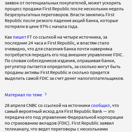
заявок от потенциальных покупателей, может ускорить
процесс продажи First Republic после нескольких недель
безрезультатных переговоров. Власти занялись First
Republic после резкого падения акций банка, которые
потеряли в цене 97% с начала года.
Как
пишет
FT со ссылкой на четыре источника, за
последние 24 часа и First Republic, и властям стало
очевидно, что для спасения банка почти наверняка
потребуется передать его под внешнее управление FDIC.
По словам собеседников издания, опрашивая банки,
регулятор пытается определить, за сколько могут быть
проданы активы First Republic и сколько придется
выделить самой FDIC за счет денег налогоплательщиков.
Материал по теме
28 апреля CNBC со ссылкой на источники
сообщил
, что
самый вероятный исход для First Republic Bank — это
передача его под управление Федеральной корпорации
по страхованию вкладов (FDIC). First Republic заявил
телеканалу, что ведет переговоры с несколькими