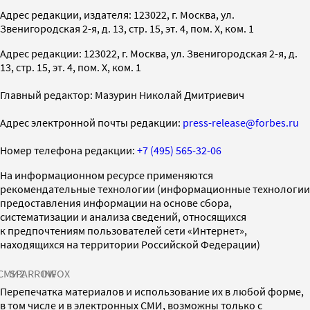
Адрес редакции, издателя: 123022, г. Москва, ул.
Звенигородская 2-я, д. 13, стр. 15, эт. 4, пом. X, ком. 1
Адрес редакции: 123022, г. Москва, ул. Звенигородская 2-я, д.
13, стр. 15, эт. 4, пом. X, ком. 1
Главный редактор: Мазурин Николай Дмитриевич
Адрес электронной почты редакции:
press-release@forbes.ru
Номер телефона редакции:
+7 (495) 565-32-06
На информационном ресурсе применяются
рекомендательные технологии (информационные технологии
предоставления информации на основе сбора,
систематизации и анализа сведений, относящихся
к предпочтениям пользователей сети «Интернет»,
находящихся на территории Российской Федерации)
СМИ2
SPARROW
INFOX
Перепечатка материалов и использование их в любой форме,
в том числе и в электронных СМИ, возможны только с