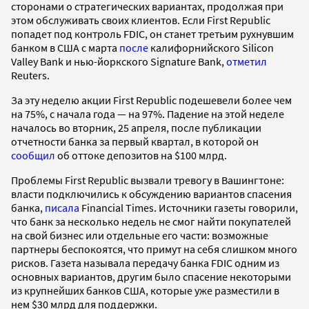
сторонами о стратегических вариантах, продолжая при
этом обслуживать своих клиентов. Если First Republic
попадет под контроль FDIC, он станет третьим рухнувшим
банком в США с марта
после
калифорнийского Silicon
Valley Bank и нью-йоркского Signature Bank,
отметил
Reuters.
За эту неделю акции First Republic подешевели более чем
на 75%, с начала года — на 97%. Падение на этой неделе
началось во вторник, 25 апреля, после публикации
отчетности банка за первый квартал, в которой он
сообщил
об оттоке депозитов на $100 млрд.
Проблемы First Republic вызвали тревогу в Вашингтоне:
власти подключились к обсуждению вариантов спасения
банка,
писала
Financial Times. Источники газеты говорили,
что банк за несколько недель не смог найти покупателей
на свой бизнес или отдельные его части: возможные
партнеры беспокоятся, что примут на себя слишком много
рисков. Газета называла передачу банка FDIC одним из
основных вариантов, другим было спасение некоторыми
из крупнейших банков США, которые уже разместили в
нем $30 млрд для поддержки.