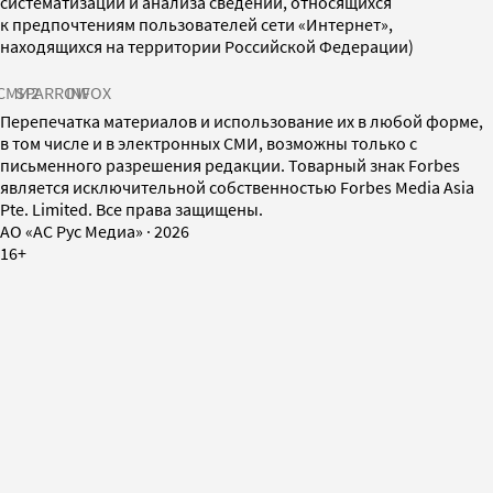
систематизации и анализа сведений, относящихся
к предпочтениям пользователей сети «Интернет»,
находящихся на территории Российской Федерации)
СМИ2
SPARROW
INFOX
Перепечатка материалов и использование их в любой форме,
в том числе и в электронных СМИ, возможны только с
письменного разрешения редакции. Товарный знак Forbes
является исключительной собственностью Forbes Media Asia
Pte. Limited. Все права защищены.
AO «АС Рус Медиа»
·
2026
16+