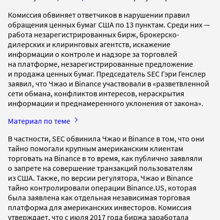
Комиссия обвиняет ответчиков в нарушении правил
обращения ценных бумаг США по 13 пунктам. Среди них —
работа незарегистрированных бирж, брокерско-
дилерских и клиринговых агентств, искажение
информации о контроле и надзоре за торговлей
на платформе, незарегистрированные предложение
и продажа ценных бумаг. Председатель SEC Гэри Генслер
заявил, что Чжао и Binance участвовали в «разветвленной
сети обмана, конфликтов интересов, нераскрытия
информации и преднамеренного уклонения от закона».
Материал по теме
В частности, SEC обвинила Чжао и Binance в том, что они
тайно помогали крупным американским клиентам
торговать на Binance в то время, как публично заявляли
о запрете на совершение транзакций пользователям
из США. Также, по версии регулятора, Чжао и Binance
тайно контролировали операции Binance.US, которая
была заявлена как отдельная независимая торговая
платформа для американских инвесторов. Комиссия
утверждает, что с июля 2017 года биржа заработала