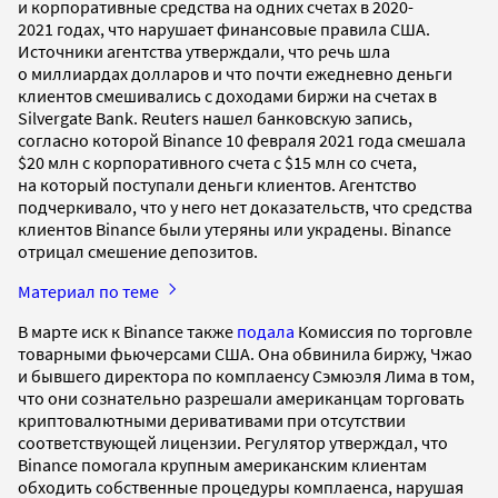
и корпоративные средства на одних счетах в 2020-
2021 годах, что нарушает финансовые правила США.
Источники агентства утверждали, что речь шла
о миллиардах долларов и что почти ежедневно деньги
клиентов смешивались с доходами биржи на счетах в
Silvergate Bank. Reuters нашел банковскую запись,
согласно которой Binance 10 февраля 2021 года смешала
$20 млн с корпоративного счета с $15 млн со счета,
на который поступали деньги клиентов. Агентство
подчеркивало, что у него нет доказательств, что средства
клиентов Binance были утеряны или украдены. Binance
отрицал смешение депозитов.
Материал по теме
В марте иск к Binance также
подала
Комиссия по торговле
товарными фьючерсами США. Она обвинила биржу, Чжао
и бывшего директора по комплаенсу Сэмюэля Лима в том,
что они сознательно разрешали американцам торговать
криптовалютными деривативами при отсутствии
соответствующей лицензии. Регулятор утверждал, что
Binance помогала крупным американским клиентам
обходить собственные процедуры комплаенса, нарушая