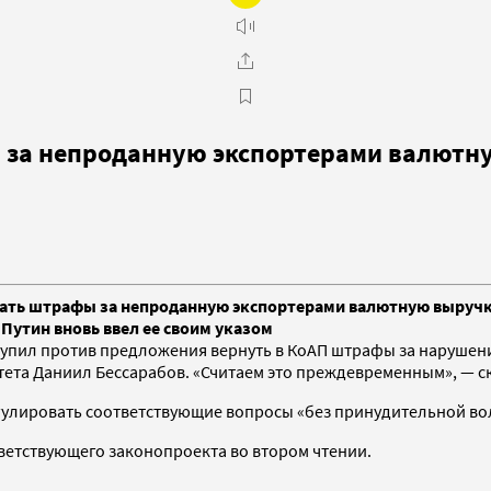
в за непроданную экспортерами валютн
ать штрафы за непроданную экспортерами валютную выручк
т Путин вновь ввел ее своим указом
ступил против предложения вернуть в КоАП штрафы за наруше
ета Даниил Бессарабов. «Считаем это преждевременным», — ск
улировать соответствующие вопросы «без принудительной вол
ветствующего законопроекта во втором чтении.