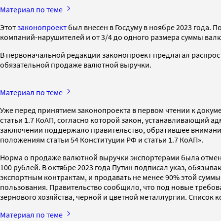
Материал по теме
Этот
законопроект
был внесен в Госдуму в ноябре 2023 года. 
компаний-нарушителей и от 3/4 до одного размера суммы валю
В первоначальной редакции законопроект предлагал распрост
обязательной продаже валютной выручки.
Материал по теме
Уже перед принятием законопроекта в первом чтении к докум
статьи 1.7 КоАП, согласно которой закон, устанавливающий а
заключении поддержало правительство, обратившее внимание 
положениям статьи 54 Конституции РФ и статьи 1.7 КоАП».
Норма о продаже валютной выручки экспортерами была отменена
100 рублей. В октябре 2023 года Путин подписал указ, обязыв
экспортным контрактам, и продавать не менее 90% этой суммы
пользования. Правительство сообщило, что под новые требов
зернового хозяйства, черной и цветной металлургии. Список 
Материал по теме