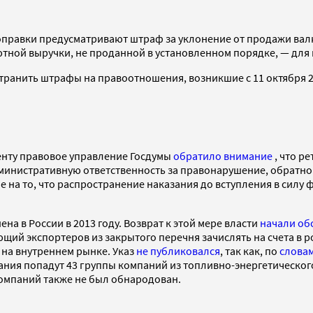
Поправки предусматривают штраф за уклонение от продажи валю
тной выручки, не проданной в установленном порядке, — для 
ранить штрафы на правоотношения, возникшие с 11 октября 2
енту правовое управление Госдумы
обратило внимание
, что р
дминистративную ответственность за правонарушение, обратно
на то, что распространение наказания до вступления в силу
 в России в 2013 году. Возврат к этой мере власти
начали об
ающий экспортеров из закрытого перечня зачислять на счета в 
 на внутреннем рынке. Указ
не публиковался
, так как, по
слова
ания попадут 43 группы компаний из топливно-энергетическо
компаний также не был обнародован.