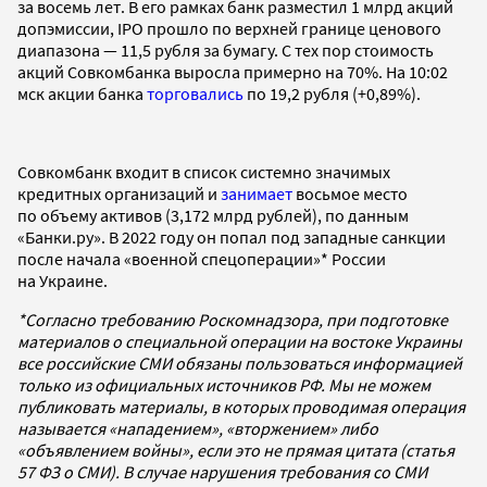
за восемь лет. В его рамках банк разместил 1 млрд акций
допэмиссии, IPO прошло по верхней границе ценового
диапазона — 11,5 рубля за бумагу. С тех пор стоимость
акций Совкомбанка выросла примерно на 70%. На 10:02
мск акции банка
торговались
по 19,2 рубля (+0,89%).
Совкомбанк входит в список системно значимых
кредитных организаций и
занимает
восьмое место
по объему активов (3,172 млрд рублей), по данным
«Банки.ру». В 2022 году он попал под западные санкции
после начала «военной спецоперации»* России
на Украине.
*Согласно требованию Роскомнадзора, при подготовке
материалов о специальной операции на востоке Украины
все российские СМИ обязаны пользоваться информацией
только из официальных источников РФ. Мы не можем
публиковать материалы, в которых проводимая операция
называется «нападением», «вторжением» либо
«объявлением войны», если это не прямая цитата (статья
57 ФЗ о СМИ). В случае нарушения требования со СМИ