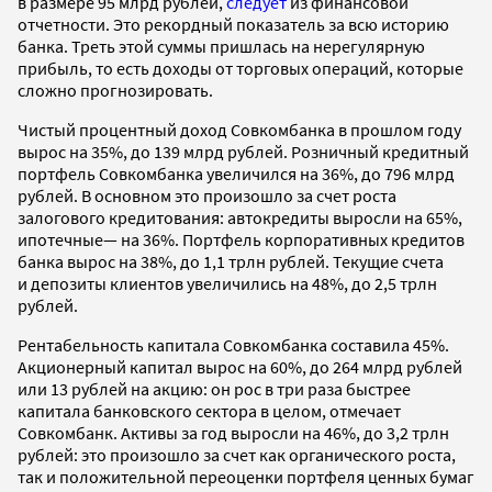
в размере 95 млрд рублей,
следует
из финансовой
отчетности. Это рекордный показатель за всю историю
банка. Треть этой суммы пришлась на нерегулярную
прибыль, то есть доходы от торговых операций, которые
сложно прогнозировать.
Чистый процентный доход Совкомбанка в прошлом году
вырос на 35%, до 139 млрд рублей. Розничный кредитный
портфель Совкомбанка увеличился на 36%, до 796 млрд
рублей. В основном это произошло за счет роста
залогового кредитования: автокредиты выросли на 65%,
ипотечные— на 36%. Портфель корпоративных кредитов
банка вырос на 38%, до 1,1 трлн рублей. Текущие счета
и депозиты клиентов увеличились на 48%, до 2,5 трлн
рублей.
Рентабельность капитала Совкомбанка составила 45%.
Акционерный капитал вырос на 60%, до 264 млрд рублей
или 13 рублей на акцию: он рос в три раза быстрее
капитала банковского сектора в целом, отмечает
Совкомбанк. Активы за год выросли на 46%, до 3,2 трлн
рублей: это произошло за счет как органического роста,
так и положительной переоценки портфеля ценных бумаг